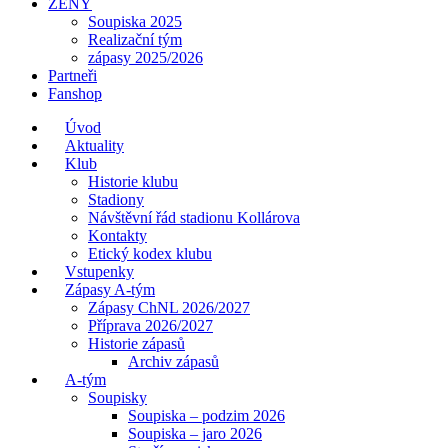
ŽENY
Soupiska 2025
Realizační tým
zápasy 2025/2026
Partneři
Fanshop
Úvod
Aktuality
Klub
Historie klubu
Stadiony
Návštěvní řád stadionu Kollárova
Kontakty
Etický kodex klubu
Vstupenky
Zápasy A-tým
Zápasy ChNL 2026/2027
Příprava 2026/2027
Historie zápasů
Archiv zápasů
A-tým
Soupisky
Soupiska – podzim 2026
Soupiska – jaro 2026