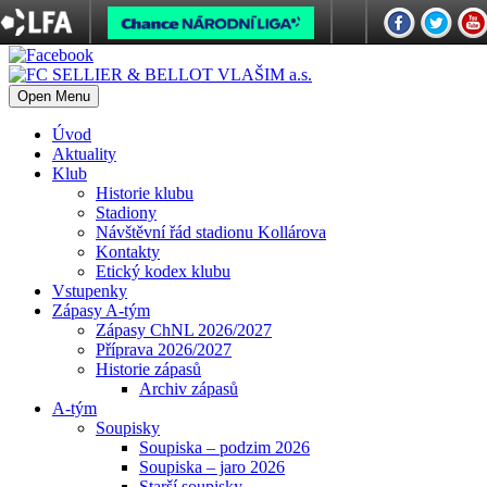
Open Menu
Úvod
Aktuality
Klub
Historie klubu
Stadiony
Návštěvní řád stadionu Kollárova
Kontakty
Etický kodex klubu
Vstupenky
Zápasy A-tým
Zápasy ChNL 2026/2027
Příprava 2026/2027
Historie zápasů
Archiv zápasů
A-tým
Soupisky
Soupiska – podzim 2026
Soupiska – jaro 2026
Starší soupisky