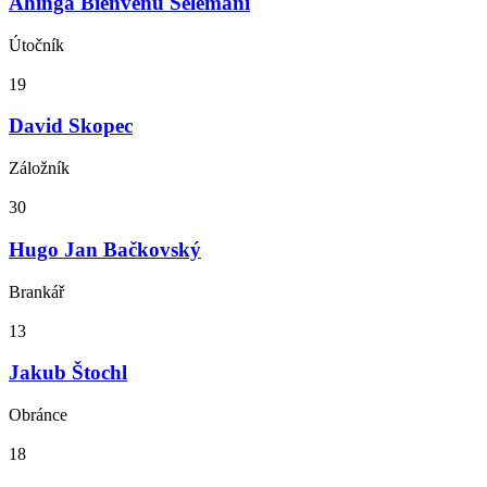
Ahinga Bienvenu Selemani
Útočník
19
David Skopec
Záložník
30
Hugo Jan Bačkovský
Brankář
13
Jakub Štochl
Obránce
18