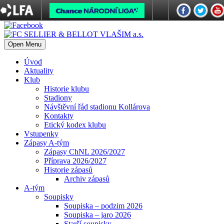
Open Menu
Úvod
Aktuality
Klub
Historie klubu
Stadiony
Návštěvní řád stadionu Kollárova
Kontakty
Etický kodex klubu
Vstupenky
Zápasy A-tým
Zápasy ChNL 2026/2027
Příprava 2026/2027
Historie zápasů
Archiv zápasů
A-tým
Soupisky
Soupiska – podzim 2026
Soupiska – jaro 2026
Starší soupisky