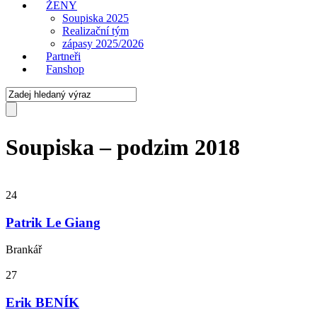
ŽENY
Soupiska 2025
Realizační tým
zápasy 2025/2026
Partneři
Fanshop
Soupiska – podzim 2018
24
Patrik Le Giang
Brankář
27
Erik BENÍK