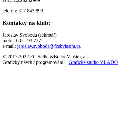
DIČ: CZ28252969
telefon: 317 843 899
Kontakty na klub:
Jaroslav Svoboda (sekretář)
mobil: 602 193 727
e-mail:
jaroslav.svoboda@fcsbvlasim.cz
© 2017-2022 FC Sellier&Bellot Vlašim, a.s.
Grafický návrh / programování +
Grafické studio VLADO