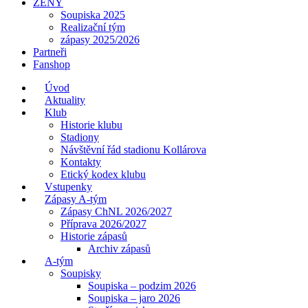
ŽENY
Soupiska 2025
Realizační tým
zápasy 2025/2026
Partneři
Fanshop
Úvod
Aktuality
Klub
Historie klubu
Stadiony
Návštěvní řád stadionu Kollárova
Kontakty
Etický kodex klubu
Vstupenky
Zápasy A-tým
Zápasy ChNL 2026/2027
Příprava 2026/2027
Historie zápasů
Archiv zápasů
A-tým
Soupisky
Soupiska – podzim 2026
Soupiska – jaro 2026