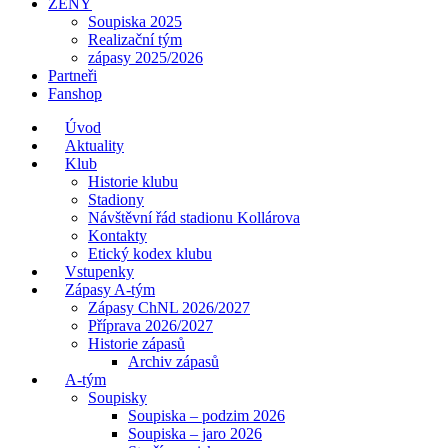
ŽENY
Soupiska 2025
Realizační tým
zápasy 2025/2026
Partneři
Fanshop
Úvod
Aktuality
Klub
Historie klubu
Stadiony
Návštěvní řád stadionu Kollárova
Kontakty
Etický kodex klubu
Vstupenky
Zápasy A-tým
Zápasy ChNL 2026/2027
Příprava 2026/2027
Historie zápasů
Archiv zápasů
A-tým
Soupisky
Soupiska – podzim 2026
Soupiska – jaro 2026