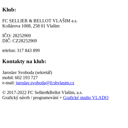
Klub:
FC SELLIER & BELLOT VLAŠIM a.s.
Kollárova 1008, 258 01 Vlašim
IČO: 28252969
DIČ: CZ28252969
telefon: 317 843 899
Kontakty na klub:
Jaroslav Svoboda (sekretář)
mobil: 602 193 727
e-mail:
jaroslav.svoboda@fcsbvlasim.cz
© 2017-2022 FC Sellier&Bellot Vlašim, a.s.
Grafický návrh / programování +
Grafické studio VLADO