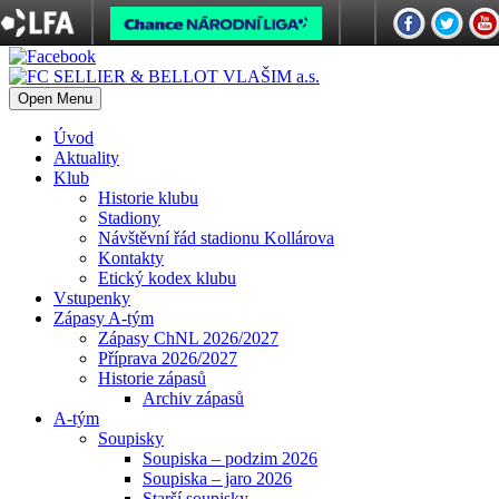
Open Menu
Úvod
Aktuality
Klub
Historie klubu
Stadiony
Návštěvní řád stadionu Kollárova
Kontakty
Etický kodex klubu
Vstupenky
Zápasy A-tým
Zápasy ChNL 2026/2027
Příprava 2026/2027
Historie zápasů
Archiv zápasů
A-tým
Soupisky
Soupiska – podzim 2026
Soupiska – jaro 2026
Starší soupisky