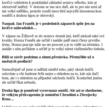
lavičce vzhledem k poskládání základní sestavy někoho, kdo je
ofenzivně laděný. V dorostu se mu sice daří, ale to pro nás není až
tak velké měřítko, protože rozdíl mezi třetí nejvyšší dorosteneckou
soutěží a druhou ligou je obrovský.
Naopak Jan Franěk je v posledních zápasech spíše jen na
lavičce náhradníků…
V zápase na Žižkově se do sestavy dostali jiní, kteří ukázali také své
kvality. Honza Franěk ale určitě i nadále patří mezi členy prvního
týmu. Honza pracuje stále na sto procent a je to vidět na tréninku. I
nadále s ním počítáme a určitě je to velký talent vlašimského fotbalu.
Blíží se závěr podzimu a zimní přestávka. Přemýšlíte už o
možných posilách?
Samozřejmě už jsme si udělali nástřel toho, jaký okruh hráčů
oslovíme a vše budeme řešit nejen s ohledem na to, kde nás tlačí
bota, ale i s ohledem na případné odchody hráčů. Konkrétní jména
ale určitě říkat nebudu.
Druhá liga je poměrně vyrovnaná soutěž. Ale asi se shodneme,
že velkým překvapením je umístění Chrudimi a Zbrojovky
Brno…