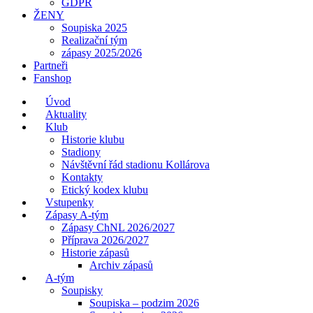
GDPR
ŽENY
Soupiska 2025
Realizační tým
zápasy 2025/2026
Partneři
Fanshop
Úvod
Aktuality
Klub
Historie klubu
Stadiony
Návštěvní řád stadionu Kollárova
Kontakty
Etický kodex klubu
Vstupenky
Zápasy A-tým
Zápasy ChNL 2026/2027
Příprava 2026/2027
Historie zápasů
Archiv zápasů
A-tým
Soupisky
Soupiska – podzim 2026