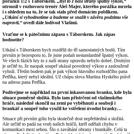
porážku 1:2 s Táborskem.
„Byl to z naší strany špatný výkon,“
utrousil v rozhovoru trenér Aleš Majer, kterého porážka mrzela
i s ohledem na to, že se tak stalo před domácím publikem.
„Utkání si vyhodnotíme a budeme se snažit v závěru podzimu vše
napravit,“
uvedl dále lodivod Vlašimi.
Vraťme se k pátečnímu zápasu s Táborskem. Jak zápas
hodnotíte?
Utkání s Táborskem bych rozdělil do tří samostatných bodů. Tím
prvním je bezesporu to, že jsme podali nestandardně špatný výkon.
Ve všech fázích hry to z naší strany opravdu nebylo dobré. Druhým
je určitě to, že naopak soupeř ukázal povedený výkon a zaslouženě
vyhrál. Třetím bodem pak je pak výkon hlavního rozhodčího pana
Petříka, který nebyl ideální. Už chápu slova Martina Hyského právě
na adresu pana Petříka.
Podívejme se například na první inkasovanou branku, kde byla
situace poměrně složitá. Bylo tam přistrčení od vlašimského
hráče, následně skončil na zemi po vyběhnutí a souboji i
brankář a soupeř toho využil ke vstřelení úvodní branky…
Situace při prvním gólu byla skutečně dost nepřehledná a složitá.
Ale určitě to padá na vrub našich hráčů, kteří udělali chybu v
komunikaci mezi sebou. Šlo o zaváhání obrany i brankáře. Celá ta