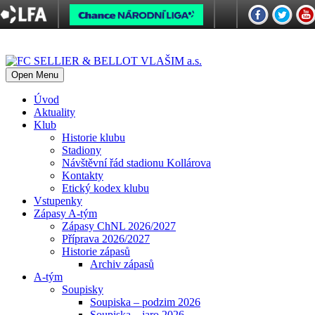
Open Menu
Úvod
Aktuality
Klub
Historie klubu
Stadiony
Návštěvní řád stadionu Kollárova
Kontakty
Etický kodex klubu
Vstupenky
Zápasy A-tým
Zápasy ChNL 2026/2027
Příprava 2026/2027
Historie zápasů
Archiv zápasů
A-tým
Soupisky
Soupiska – podzim 2026
Soupiska – jaro 2026