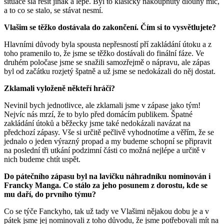
situace šla řešit jinak a lépe. Byl to klasický nakoupnutý dlouhý míč,
a to co se stalo, se stávat nesmí.
Vlašim se těžko dostávala do zakončení. Čím si to vysvětlujete?
Hlavními důvody byla spousta nepřesností pří zakládání útoku a z
toho pramenilo to, že jsme se těžko dostávali do finální fáze. Ve
druhém poločase jsme se snažili samozřejmě o nápravu, ale zápas
byl od začátku rozjetý špatně a už jsme se nedokázali do něj dostat.
Zklamali vyloženě někteří hráči?
Nevinil bych jednotlivce, ale zklamali jsme v zápase jako tým!
Nejvíc nás mrzí, že to bylo před domácím publikem. Špatné
zakládání útoků a běžecky jsme také nedokázali navázat na
předchozí zápasy. Vše si určitě pečlivě vyhodnotíme a věřím, že se
jednalo o jeden výrazný propad a my budeme schopní se připravit
na poslední tři utkání podzimní části co možná nejlépe a určitě v
nich budeme chtít uspět.
Do pátečního zápasu byl na lavičku náhradníku nominován i
Francky Manga. Co stálo za jeho posunem z dorostu, kde se
mu daří, do prvního týmu?
Co se týče Fanckyho, tak už tady ve Vlašimi nějakou dobu je a v
pátek jsme jej nominovali z toho důvodu, že jsme potřebovali mít na