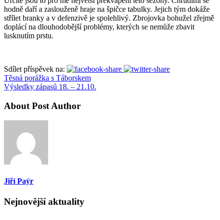
Určitě jsou to pro mě největší překvapení této sezóny. Chrudimi se
hodně daří a zaslouženě hraje na špičce tabulky. Jejich tým dokáže
střílet branky a v defenzivě je spolehlivý. Zbrojovka bohužel zřejmě
doplácí na dlouhodobější problémy, kterých se nemůže zbavit
lusknutím prstu.
Sdílet příspěvek na:
Těsná porážka s Táborskem
Výsledky zápasů 18. – 21.10.
About Post Author
Jiří Paýr
Nejnovější aktuality