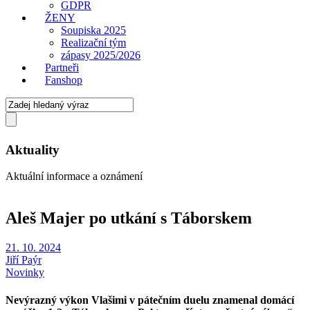
GDPR
ŽENY
Soupiska 2025
Realizační tým
zápasy 2025/2026
Partneři
Fanshop
Aktuality
Aktuální informace a oznámení
Aleš Majer po utkání s Táborskem
21. 10. 2024
Jiří Paýr
Novinky
Nevýrazný výkon Vlašimi v pátečním duelu znamenal domácí