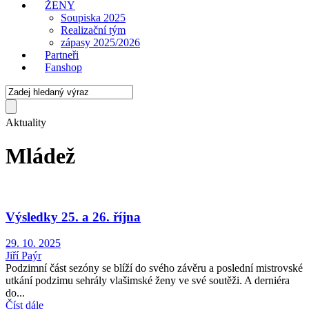
ŽENY
Soupiska 2025
Realizační tým
zápasy 2025/2026
Partneři
Fanshop
Aktuality
Mládež
Výsledky 25. a 26. října
29. 10. 2025
Jiří Paýr
Podzimní část sezóny se blíží do svého závěru a poslední mistrovské
utkání podzimu sehrály vlašimské ženy ve své soutěži. A derniéra
do...
Číst dále