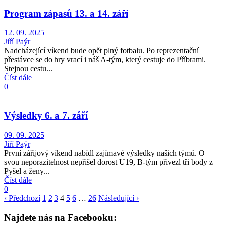
Program zápasů 13. a 14. září
12. 09. 2025
Jiří Paýr
Nadcházející víkend bude opět plný fotbalu. Po reprezentační
přestávce se do hry vrací i náš A-tým, který cestuje do Příbrami.
Stejnou cestu...
Číst dále
0
Výsledky 6. a 7. září
09. 09. 2025
Jiří Paýr
První zářijový víkend nabídl zajímavé výsledky našich týmů. O
svou neporazitelnost nepřišel dorost U19, B-tým přivezl tři body z
Pyšel a ženy...
Číst dále
0
‹ Předchozí
1
2
3
4
5
6
…
26
Následující ›
Najdete nás na Facebooku: