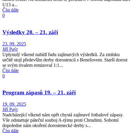
U13 a...
Číst dále
0
Výsledky 20. – 21. září
23. 09. 2025
Jiří Paýr
Uplynulý víkend nabídl řadu zajímavých výsledků. Za zmínku
určitě stojí především derby dorostenců s Benešovem. Starší dorost
se svým rivalem remizoval 1:1...
Číst dále
0
Program zápasů 19. – 21. září
19. 09. 2025
Jiří Paýr
Nadcházející víkend nám opět chystá zajímavé fotbalové zápasy.
Vše odstartuje páteční souboj A-týmu proti Chrudimi. Sobotní
dopoledne nám okoření dorostenecké derby s...
Číst dále