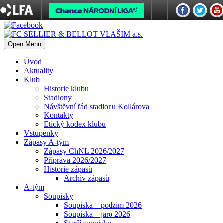
Open Menu
Úvod
Aktuality
Klub
Historie klubu
Stadiony
Návštěvní řád stadionu Kollárova
Kontakty
Etický kodex klubu
Vstupenky
Zápasy A-tým
Zápasy ChNL 2026/2027
Příprava 2026/2027
Historie zápasů
Archiv zápasů
A-tým
Soupisky
Soupiska – podzim 2026
Soupiska – jaro 2026
Starší soupisky