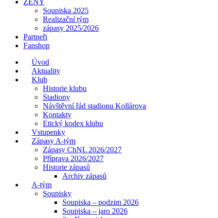
ŽENY
Soupiska 2025
Realizační tým
zápasy 2025/2026
Partneři
Fanshop
Úvod
Aktuality
Klub
Historie klubu
Stadiony
Návštěvní řád stadionu Kollárova
Kontakty
Etický kodex klubu
Vstupenky
Zápasy A-tým
Zápasy ChNL 2026/2027
Příprava 2026/2027
Historie zápasů
Archiv zápasů
A-tým
Soupisky
Soupiska – podzim 2026
Soupiska – jaro 2026