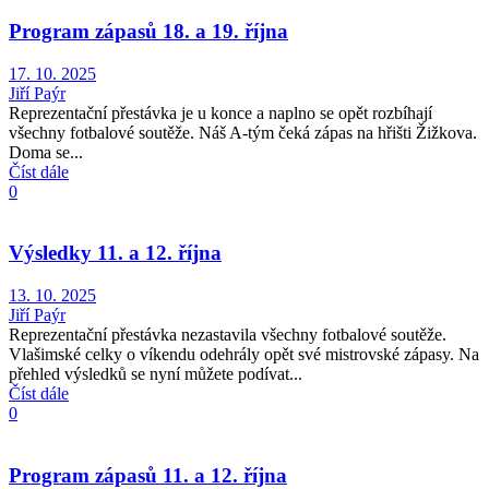
Program zápasů 18. a 19. října
17. 10. 2025
Jiří Paýr
Reprezentační přestávka je u konce a naplno se opět rozbíhají
všechny fotbalové soutěže. Náš A-tým čeká zápas na hřišti Žižkova.
Doma se...
Číst dále
0
Výsledky 11. a 12. října
13. 10. 2025
Jiří Paýr
Reprezentační přestávka nezastavila všechny fotbalové soutěže.
Vlašimské celky o víkendu odehrály opět své mistrovské zápasy. Na
přehled výsledků se nyní můžete podívat...
Číst dále
0
Program zápasů 11. a 12. října