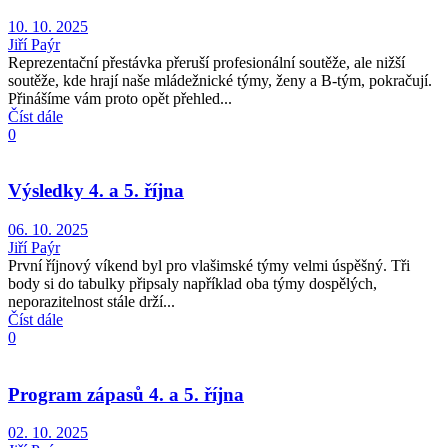
10. 10. 2025
Jiří Paýr
Reprezentační přestávka přeruší profesionální soutěže, ale nižší
soutěže, kde hrají naše mládežnické týmy, ženy a B-tým, pokračují.
Přinášíme vám proto opět přehled...
Číst dále
0
Výsledky 4. a 5. října
06. 10. 2025
Jiří Paýr
První říjnový víkend byl pro vlašimské týmy velmi úspěšný. Tři
body si do tabulky připsaly například oba týmy dospělých,
neporazitelnost stále drží...
Číst dále
0
Program zápasů 4. a 5. října
02. 10. 2025