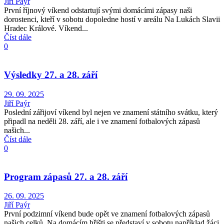
Jiří Paýr
První říjnový víkend odstartují svými domácími zápasy naši
dorostenci, kteří v sobotu dopoledne hostí v areálu Na Lukách Slavii
Hradec Králové. Víkend...
Číst dále
0
Výsledky 27. a 28. září
29. 09. 2025
Jiří Paýr
Poslední zářijoví víkend byl nejen ve znamení státního svátku, který
připadl na neděli 28. září, ale i ve znamení fotbalových zápasů
našich...
Číst dále
0
Program zápasů 27. a 28. září
26. 09. 2025
Jiří Paýr
První podzimní víkend bude opět ve znamení fotbalových zápasů
našich celků. Na domácím hřišti se představí v sobotu například žáci