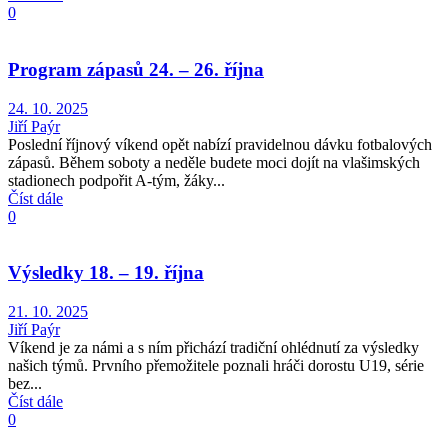
0
Program zápasů 24. – 26. října
24. 10. 2025
Jiří Paýr
Poslední říjnový víkend opět nabízí pravidelnou dávku fotbalových
zápasů. Během soboty a neděle budete moci dojít na vlašimských
stadionech podpořit A-tým, žáky...
Číst dále
0
Výsledky 18. – 19. října
21. 10. 2025
Jiří Paýr
Víkend je za námi a s ním přichází tradiční ohlédnutí za výsledky
našich týmů. Prvního přemožitele poznali hráči dorostu U19, série
bez...
Číst dále
0