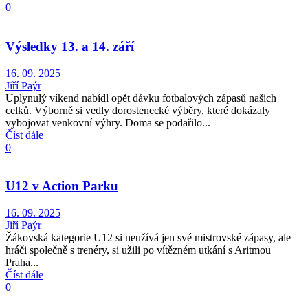
0
Výsledky 13. a 14. září
16. 09. 2025
Jiří Paýr
Uplynulý víkend nabídl opět dávku fotbalových zápasů našich
celků. Výborně si vedly dorostenecké výběry, které dokázaly
vybojovat venkovní výhry. Doma se podařilo...
Číst dále
0
U12 v Action Parku
16. 09. 2025
Jiří Paýr
Žákovská kategorie U12 si neužívá jen své mistrovské zápasy, ale
hráči společně s trenéry, si užili po vítězném utkání s Aritmou
Praha...
Číst dále
0