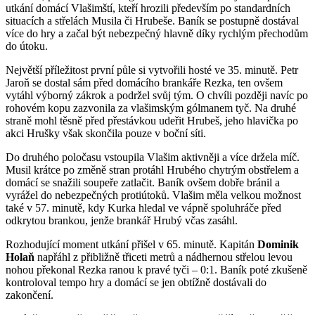
utkání domácí Vlašimští, kteří hrozili především po standardních
situacích a střelách Musila či Hrubeše. Baník se postupně dostával
více do hry a začal být nebezpečný hlavně díky rychlým přechodům
do útoku.
Největší příležitost první půle si vytvořili hosté ve 35. minutě. Petr
Jaroň se dostal sám před domácího brankáře Rezka, ten ovšem
vytáhl výborný zákrok a podržel svůj tým. O chvíli později navíc po
rohovém kopu zazvonila za vlašimským gólmanem tyč. Na druhé
straně mohl těsně před přestávkou udeřit Hrubeš, jeho hlavička po
akci Hrušky však skončila pouze v boční síti.
Do druhého poločasu vstoupila Vlašim aktivněji a více držela míč.
Musil krátce po změně stran protáhl Hrubého chytrým obstřelem a
domácí se snažili soupeře zatlačit. Baník ovšem dobře bránil a
vyrážel do nebezpečných protiútoků. Vlašim měla velkou možnost
také v 57. minutě, kdy Kurka hledal ve vápně spoluhráče před
odkrytou brankou, jenže brankář Hrubý včas zasáhl.
Rozhodující moment utkání přišel v 65. minutě. Kapitán
Dominik
Holaň
napřáhl z přibližně třiceti metrů a nádhernou střelou levou
nohou překonal Rezka ranou k pravé tyči – 0:1. Baník poté zkušeně
kontroloval tempo hry a domácí se jen obtížně dostávali do
zakončení.