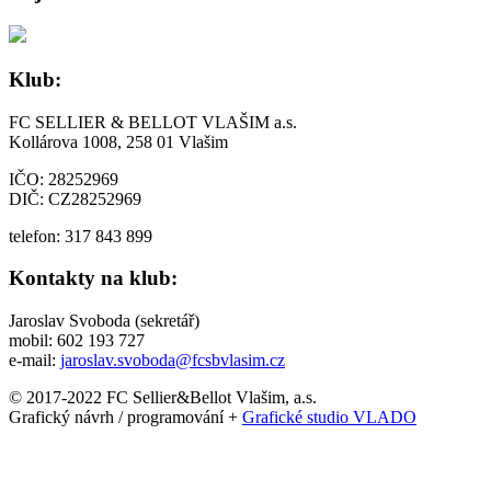
Klub:
FC SELLIER & BELLOT VLAŠIM a.s.
Kollárova 1008, 258 01 Vlašim
IČO: 28252969
DIČ: CZ28252969
telefon: 317 843 899
Kontakty na klub:
Jaroslav Svoboda (sekretář)
mobil: 602 193 727
e-mail:
jaroslav.svoboda@fcsbvlasim.cz
© 2017-2022 FC Sellier&Bellot Vlašim, a.s.
Grafický návrh / programování +
Grafické studio VLADO