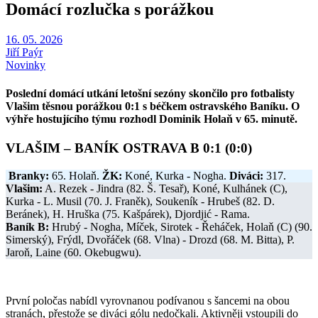
Domácí rozlučka s porážkou
16. 05. 2026
Jiří Paýr
Novinky
Poslední domácí utkání letošní sezóny skončilo pro fotbalisty
Vlašim těsnou porážkou 0:1 s béčkem ostravského Baníku. O
výhře hostujícího týmu rozhodl Dominik Holaň v 65. minutě.
VLAŠIM – BANÍK OSTRAVA B 0:1 (0:0)
Branky:
65. Holaň.
ŽK:
Koné, Kurka - Nogha.
Diváci:
317.
Vlašim:
A. Rezek - Jindra (82. Š. Tesař), Koné, Kulhánek (C),
Kurka - L. Musil (70. J. Franěk), Soukeník - Hrubeš (82. D.
Beránek), H. Hruška (75. Kašpárek), Djordjić - Rama.
Baník B:
Hrubý - Nogha, Míček, Sirotek - Řeháček, Holaň (C) (90.
Simerský), Frýdl, Dvořáček (68. Vlna) - Drozd (68. M. Bitta), P.
Jaroň, Laine (60. Okebugwu).
První poločas nabídl vyrovnanou podívanou s šancemi na obou
stranách, přestože se diváci gólu nedočkali. Aktivněji vstoupili do