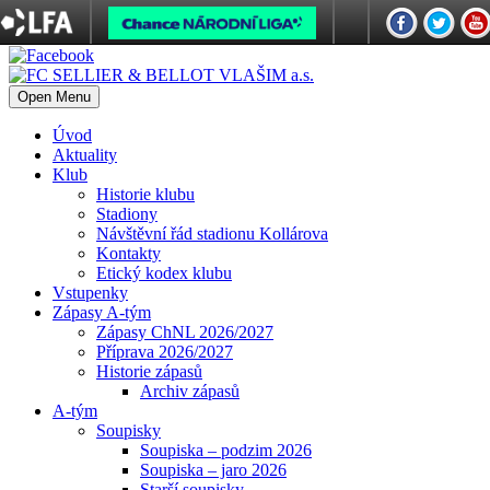
Open Menu
Úvod
Aktuality
Klub
Historie klubu
Stadiony
Návštěvní řád stadionu Kollárova
Kontakty
Etický kodex klubu
Vstupenky
Zápasy A-tým
Zápasy ChNL 2026/2027
Příprava 2026/2027
Historie zápasů
Archiv zápasů
A-tým
Soupisky
Soupiska – podzim 2026
Soupiska – jaro 2026
Starší soupisky