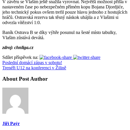
V závěru se Vlašim ještě snažila vyrovnat. Největší možnost přišla v
nastaveném čase po nebezpečném přímém kopu Bojana Djordjiće,
jeho technický pokus ovšem trefil pouze hlavu jednoho z hostujících
hráčů. Ostravská rezerva tak těsný náskok uhájila a z Vlašimi si
odvezla vítězství 1:0.
Baník Ostrava B se díky výhře posunul na šesté místo tabulky,
Vlašim zůstává devátá.
zdroj: chnliga.cz
Sdílet příspěvek na:
Poslední domácí zápas v sobotu!
Trenéři U12 na konferenci v Žilině
About Post Author
Jiří Paýr