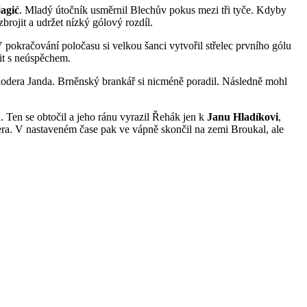
jagić
. Mladý útočník usměrnil Blechův pokus mezi tři tyče. Kdyby
rojit a udržet nízký gólový rozdíl.
 pokračování poločasu si velkou šanci vytvořil střelec prvního gólu
jit s neúspěchem.
Flodera Janda. Brněnský brankář si nicméně poradil. Následně mohl
. Ten se obtočil a jeho ránu vyrazil Řehák jen k
Janu Hladíkovi
,
era. V nastaveném čase pak ve vápně skončil na zemi Broukal, ale