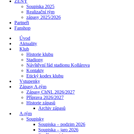
ŽENY
Soupiska 2025
Realizační tým
zápasy 2025/2026
Partneři
Fanshop
Úvod
Aktuality
Klub
Historie klubu
Stadiony
Návštěvní řád stadionu Kollárova
Kontakty
Etický kodex klubu
Vstupenky
Zápasy A-tým
Zápasy ChNL 2026/2027
Příprava 2026/2027
Historie zápasů
Archiv zápasů
A-tým
Soupisky
Soupiska – podzim 2026
Soupiska – jaro 2026