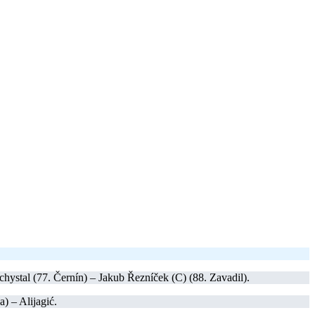
chystal (77. Černín) – Jakub Řezníček (C) (88. Zavadil).
) – Alijagić.