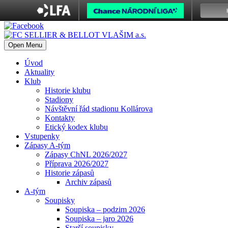
Open Menu
Úvod
Aktuality
Klub
Historie klubu
Stadiony
Návštěvní řád stadionu Kollárova
Kontakty
Etický kodex klubu
Vstupenky
Zápasy A-tým
Zápasy ChNL 2026/2027
Příprava 2026/2027
Historie zápasů
Archiv zápasů
A-tým
Soupisky
Soupiska – podzim 2026
Soupiska – jaro 2026
Starší soupisky