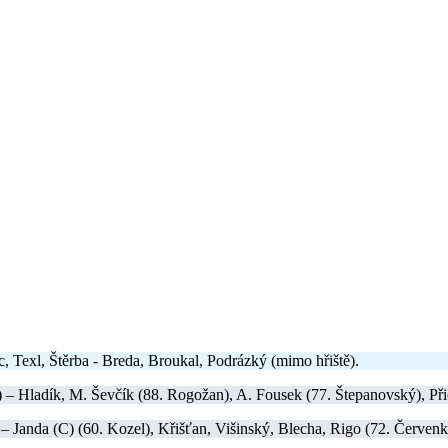
, Texl, Štěrba - Breda, Broukal, Podrázký (mimo hřiště).
) – Hladík, M. Ševčík (88. Rogožan), A. Fousek (77. Štepanovský), Při
 Janda (C) (60. Kozel), Křišťan, Višinský, Blecha, Rigo (72. Červenka