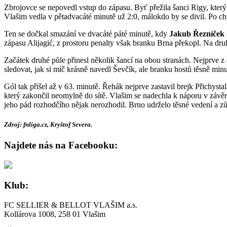
Zbrojovce se nepovedl vstup do zápasu. Byť přežila šanci Rigy, který
Vlašim vedla v pětadvacáté minutě už 2:0, málokdo by se divil. Po ch
Ten se dočkal smazání ve dvacáté páté minutě, kdy
Jakub Řezníček
zápasu Alijagić, z prostoru penalty však branku Brna překopl. Na dru
Začátek druhé půle přinesl několik šancí na obou stranách. Nejprve z
sledovat, jak si míč krásně navedl Ševčík, ale branku hostů těsně minu
Gól tak přišel až v 63. minutě. Řehák nejprve zastavil brejk Přichyst
který zakončil neomylně do sítě. Vlašim se nadechla k náporu v závě
jeho pád rozhodčího nějak nerozhodil. Brno udrželo těsné vedení a z
Zdroj: fnliga.cz, Kryštof Severa.
Najdete nás na Facebooku:
Klub:
FC SELLIER & BELLOT VLAŠIM a.s.
Kollárova 1008, 258 01 Vlašim