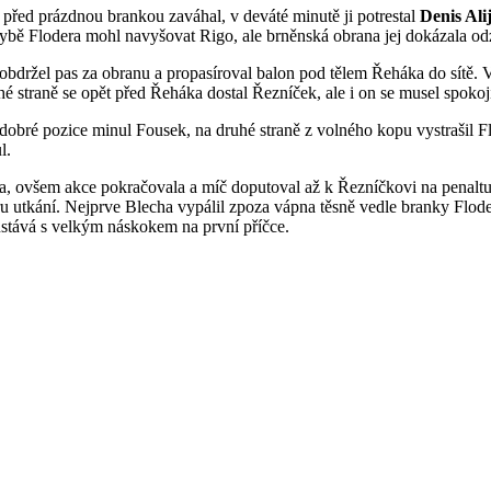
 před prázdnou brankou zaváhal, v deváté minutě ji potrestal
Denis Ali
ybě Flodera mohl navyšovat Rigo, ale brněnská obrana jej dokázala odzb
obdržel pas za obranu a propasíroval balon pod tělem Řeháka do sítě. V
hé straně se opět před Řeháka dostal Řezníček, ale i on se musel spoko
 dobré pozice minul Fousek, na druhé straně z volného kopu vystrašil 
l.
ala, ovšem akce pokračovala a míč doputoval až k Řezníčkovi na penaltu
ru utkání. Nejprve Blecha vypálil zpoza vápna těsně vedle branky Flod
ůstává s velkým náskokem na první příčce.