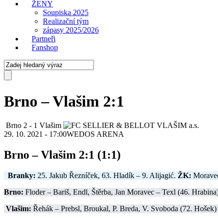
ŽENY
Soupiska 2025
Realizační tým
zápasy 2025/2026
Partneři
Fanshop
Brno – Vlašim 2:1
Brno
2
-
1
Vlašim
29. 10. 2021 - 17:00
WEDOS ARENA
Brno – Vlašim 2:1 (1:1)
Branky:
25. Jakub Řezníček, 63. Hladík – 9. Alijagić.
ŽK:
Moravec
Brno:
Floder – Bariš, Endl, Štěrba, Jan Moravec – Texl (46. Hrabina
Vlašim:
Řehák – Prebsl, Broukal, P. Breda, V. Svoboda (72. Hošek) –