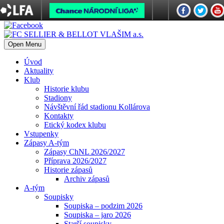
Open Menu
Úvod
Aktuality
Klub
Historie klubu
Stadiony
Návštěvní řád stadionu Kollárova
Kontakty
Etický kodex klubu
Vstupenky
Zápasy A-tým
Zápasy ChNL 2026/2027
Příprava 2026/2027
Historie zápasů
Archiv zápasů
A-tým
Soupisky
Soupiska – podzim 2026
Soupiska – jaro 2026
Starší soupisky