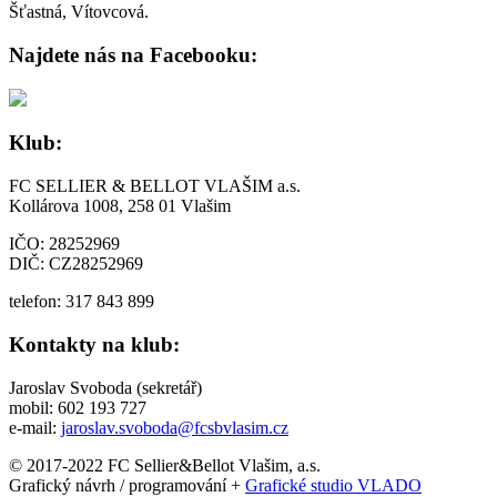
Šťastná, Vítovcová.
Najdete nás na Facebooku:
Klub:
FC SELLIER & BELLOT VLAŠIM a.s.
Kollárova 1008, 258 01 Vlašim
IČO: 28252969
DIČ: CZ28252969
telefon: 317 843 899
Kontakty na klub:
Jaroslav Svoboda (sekretář)
mobil: 602 193 727
e-mail:
jaroslav.svoboda@fcsbvlasim.cz
© 2017-2022 FC Sellier&Bellot Vlašim, a.s.
Grafický návrh / programování +
Grafické studio VLADO