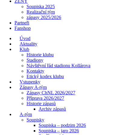
ŽENY
Soupiska 2025
Realizační tým
zápasy 2025/2026
Partneři
Fanshop
Úvod
Aktuality
Klub
Historie klubu
Stadiony
Návštěvní řád stadionu Kollárova
Kontakty
Etický kodex klubu
Vstupenky
Zápasy A-tým
Zápasy ChNL 2026/2027
Příprava 2026/2027
Historie zápasů
Archiv zápasů
A-tým
Soupisky
Soupiska – podzim 2026
Soupiska – jaro 2026