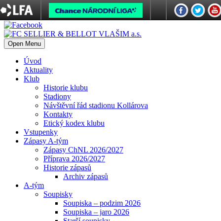
Open Menu
Úvod
Aktuality
Klub
Historie klubu
Stadiony
Návštěvní řád stadionu Kollárova
Kontakty
Etický kodex klubu
Vstupenky
Zápasy A-tým
Zápasy ChNL 2026/2027
Příprava 2026/2027
Historie zápasů
Archiv zápasů
A-tým
Soupisky
Soupiska – podzim 2026
Soupiska – jaro 2026
Starší soupisky