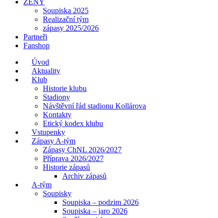
ŽENY
Soupiska 2025
Realizační tým
zápasy 2025/2026
Partneři
Fanshop
Úvod
Aktuality
Klub
Historie klubu
Stadiony
Návštěvní řád stadionu Kollárova
Kontakty
Etický kodex klubu
Vstupenky
Zápasy A-tým
Zápasy ChNL 2026/2027
Příprava 2026/2027
Historie zápasů
Archiv zápasů
A-tým
Soupisky
Soupiska – podzim 2026
Soupiska – jaro 2026