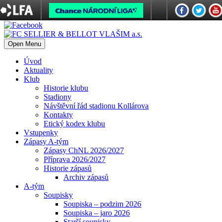
Open Menu
Úvod
Aktuality
Klub
Historie klubu
Stadiony
Návštěvní řád stadionu Kollárova
Kontakty
Etický kodex klubu
Vstupenky
Zápasy A-tým
Zápasy ChNL 2026/2027
Příprava 2026/2027
Historie zápasů
Archiv zápasů
A-tým
Soupisky
Soupiska – podzim 2026
Soupiska – jaro 2026
Starší soupisky