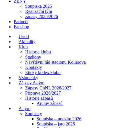
ŽENY
Soupiska 2025
Realizační tým
zápasy 2025/2026
Partneři
Fanshop
Úvod
Aktuality
Klub
Historie klubu
Stadiony
Návštěvní řád stadionu Kollárova
Kontakty
Etický kodex klubu
Vstupenky
Zápasy A-tým
Zápasy ChNL 2026/2027
Příprava 2026/2027
Historie zápasů
Archiv zápasů
A-tým
Soupisky
Soupiska – podzim 2026
Soupiska – jaro 2026