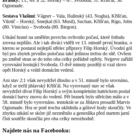
Branky:
13., 49. a 52. Horský – 47. Svoboda, 51. Křišťál, 58.
Ogiomade.
Sestava Vlašimi
: Vágner – Vala, Halinský (43. Nogha), Křišťan,
Vilotič – Horský, Smejkal (63. Musil), Suchan, Křišťan, Rigo, John
(80. Vinicius) – Svoboda (80. Biegon).
Utkání hrané na umělém povrchu ovlivnilo počasí, které fotbalu
zrovna nepřálo. Ale i tak diváci viděli ve 13. minutě první branku, o
kterou se postaral nejlepší střelec přípravy Filip Horský. Úvodní gól
byl pro zbytek prvního poločasu také jedinou trefou do sítě. Ovšem
po změně stran se do toho oba celky pořádně opřely. Nejprve zařídil
vyrovnání hostující Svoboda. O dvě minuty později si vzal slovo
opět Horský a vrátil domácím vedení.
Ani stav 2:1 však nevydržel dlouho a v 51. minutě bylo srovnáno,
když se trefil jihlavský Křišťál. Na vyrovnaný stav se však
nevydržel dívat Filip Horský a svým kompletním hattrickem poslal
domácí barvy znovu do vedení. Pět branek bylo střelcům málo a v
58. minutě bylo vyrovnáno. tentokrát se za Jihlavu prosadil Marvis
Ogiomade. Hra se poté trochu uklidnila a gólové hody skončily. Ve
zbytku utkání se skóre již nezměnilo a generálka před startem jarní
čísti soutěže skončila pro oba celky nerozhodně.
Najdete nás na Facebooku: