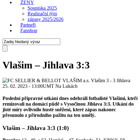
ŽENY
Soupiska 2025
Realizační tým
zápasy 2025/2026
Partneři
Fanshop
Vlašim – Jihlava 3:3
Vlašim
3
-
3
Jihlava
25. 02. 2023 - 13:00
UMT Na Lukách
Poslední přípravné utkání dnes odehráli fotbalisté Vlašimi, kteří
remizovali na domácí půdě s Vysočinou Jihlava 3:3. Utkání do
jisté míry ovlivnilo husté sněžení, které zápas nakonec
přesunulo z přírodního pažitu na ten umělý
.
Vlašim – Jihlava 3:3 (1:0)