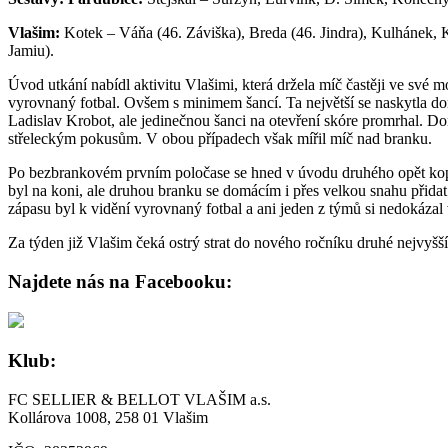
Vlašim:
Kotek – Váňa (46. Záviška), Breda (46. Jindra), Kulhánek, K
Jamiu).
Úvod utkání nabídl aktivitu Vlašimi, která držela míč častěji ve své 
vyrovnaný fotbal. Ovšem s minimem šancí. Ta největší se naskytla do
Ladislav Krobot, ale jedinečnou šanci na otevření skóre promrhal. Do
střeleckým pokusům. V obou případech však mířil míč nad branku.
Po bezbrankovém prvním poločase se hned v úvodu druhého opět kopal
byl na koni, ale druhou branku se domácím i přes velkou snahu přidat
zápasu byl k vidění vyrovnaný fotbal a ani jeden z týmů si nedokázal 
Za týden již Vlašim čeká ostrý strat do nového ročníku druhé nejvyšš
Najdete nás na Facebooku:
Klub:
FC SELLIER & BELLOT VLAŠIM a.s.
Kollárova 1008, 258 01 Vlašim