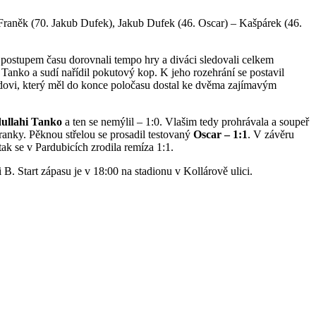
 Franěk (70. Jakub Dufek), Jakub Dufek (46. Oscar) – Kašpárek (46.
té postupem času dorovnali tempo hry a diváci sledovali celkem
anko a sudí nařídil pokutový kop. K jeho rozehrání se postavil
poldovi, který měl do konce poločasu dostal ke dvěma zajímavým
ullahi Tanko
a ten se nemýlil – 1:0. Vlašim tedy prohrávala a soupeř
ranky. Pěknou střelou se prosadil testovaný
Oscar – 1:1
. V závěru
tak se v Pardubicích zrodila remíza 1:1.
B. Start zápasu je v 18:00 na stadionu v Kollárově ulici.