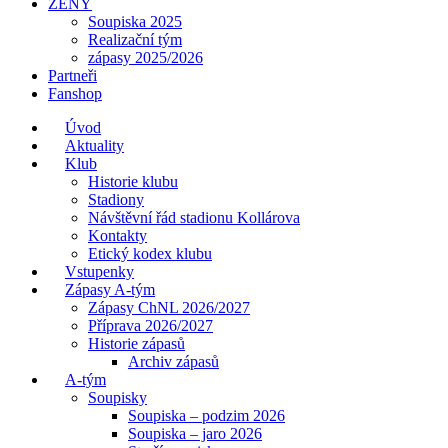
ŽENY
Soupiska 2025
Realizační tým
zápasy 2025/2026
Partneři
Fanshop
Úvod
Aktuality
Klub
Historie klubu
Stadiony
Návštěvní řád stadionu Kollárova
Kontakty
Etický kodex klubu
Vstupenky
Zápasy A-tým
Zápasy ChNL 2026/2027
Příprava 2026/2027
Historie zápasů
Archiv zápasů
A-tým
Soupisky
Soupiska – podzim 2026
Soupiska – jaro 2026