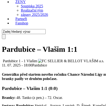
ŽENY
Soupiska 2025
Realizační tým
zápasy 2025/2026
Partneři
Fanshop
Pardubice – Vlašim 1:1
Pardubice
1
-
1
Vlašim
11. 07. 2025 - 18:00
Pardubice
Generálku před startem nového ročníku Chance Národní Ligy mají 
branky padly ve druhém poločase.
Pardubice – Vlašim 1:1 (0:0)
Branky:
48. Tanko (z pen.) – 72. Oscar.
Sestavy: Pardubice:
Stejskal – Surzyn, Lurvink, D. Šimek, Konečný