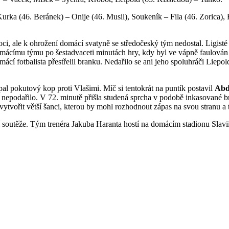
urka (46. Beránek) – Onije (46. Musil), Soukeník – Fila (46. Zorica),
moci, ale k ohrožení domácí svatyně se středočeský tým nedostal. Ligis
mácímu týmu po šestadvaceti minutách hry, kdy byl ve vápně faulován T
mácí fotbalista přestřelil branku. Nedařilo se ani jeho spoluhráči Lie
 pokutový kop proti Vlašimi. Míč si tentokrát na puntík postavil
Abd
 nepodařilo. V 72. minutě přišla studená sprcha v podobě inkasované b
vytvořit větší šanci, kterou by mohl rozhodnout zápas na svou stranu a 
í soutěže. Tým trenéra Jakuba Haranta hostí na domácím stadionu Slavii 