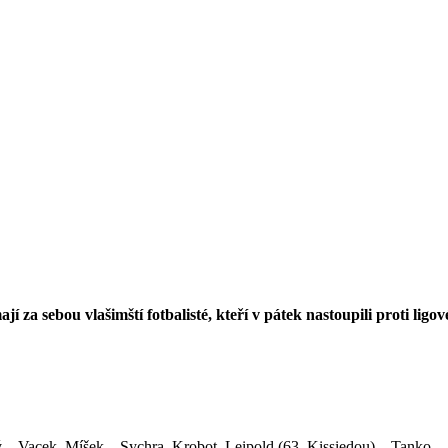
za sebou vlašimští fotbalisté, kteří v pátek nastoupili proti lig
 – Vacek, Míšek – Sychra, Krobot, Leipold (63. Kissiedou) – Tanko.