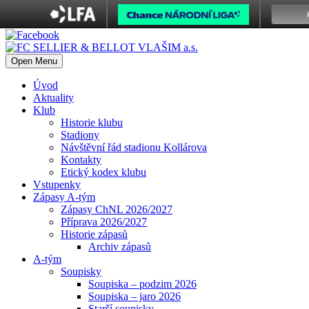
Open Menu
Úvod
Aktuality
Klub
Historie klubu
Stadiony
Návštěvní řád stadionu Kollárova
Kontakty
Etický kodex klubu
Vstupenky
Zápasy A-tým
Zápasy ChNL 2026/2027
Příprava 2026/2027
Historie zápasů
Archiv zápasů
A-tým
Soupisky
Soupiska – podzim 2026
Soupiska – jaro 2026
Starší soupisky