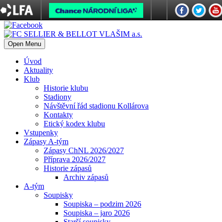
Open Menu
Úvod
Aktuality
Klub
Historie klubu
Stadiony
Návštěvní řád stadionu Kollárova
Kontakty
Etický kodex klubu
Vstupenky
Zápasy A-tým
Zápasy ChNL 2026/2027
Příprava 2026/2027
Historie zápasů
Archiv zápasů
A-tým
Soupisky
Soupiska – podzim 2026
Soupiska – jaro 2026
Starší soupisky