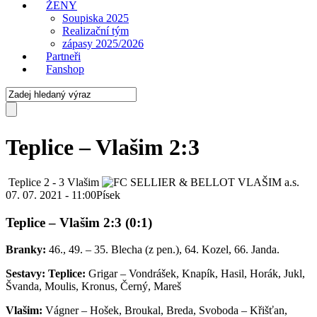
ŽENY
Soupiska 2025
Realizační tým
zápasy 2025/2026
Partneři
Fanshop
Teplice – Vlašim 2:3
Teplice
2
-
3
Vlašim
07. 07. 2021 - 11:00
Písek
Teplice – Vlašim 2:3 (0:1)
Branky:
46., 49. – 35. Blecha (z pen.), 64. Kozel, 66. Janda.
Sestavy: Teplice:
Grigar – Vondrášek, Knapík, Hasil, Horák, Jukl,
Švanda, Moulis, Kronus, Černý, Mareš
Vlašim:
Vágner – Hošek, Broukal, Breda, Svoboda – Křišťan,