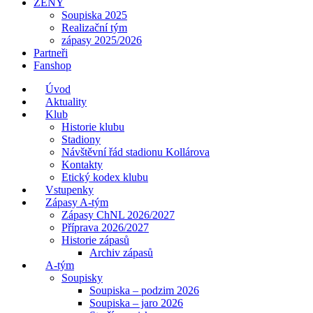
ŽENY
Soupiska 2025
Realizační tým
zápasy 2025/2026
Partneři
Fanshop
Úvod
Aktuality
Klub
Historie klubu
Stadiony
Návštěvní řád stadionu Kollárova
Kontakty
Etický kodex klubu
Vstupenky
Zápasy A-tým
Zápasy ChNL 2026/2027
Příprava 2026/2027
Historie zápasů
Archiv zápasů
A-tým
Soupisky
Soupiska – podzim 2026
Soupiska – jaro 2026