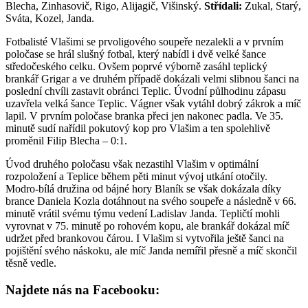
Blecha, Zinhasovič, Rigo, Alijagič, Višinský.
Střídali:
Zukal, Starý,
Sváta, Kozel, Janda.
Fotbalisté Vlašimi se prvoligového soupeře nezalekli a v prvním
poločase se hrál slušný fotbal, který nabídl i dvě velké šance
středočeského celku. Ovšem poprvé výborně zasáhl teplický
brankář Grigar a ve druhém případě dokázali velmi slibnou šanci na
poslední chvíli zastavit obránci Teplic. Úvodní půlhodinu zápasu
uzavřela velká šance Teplic. Vágner však vytáhl dobrý zákrok a míč
lapil. V prvním poločase branka přeci jen nakonec padla. Ve 35.
minutě sudí nařídil pokutový kop pro Vlašim a ten spolehlivě
proměnil Filip Blecha – 0:1.
Úvod druhého poločasu však nezastihl Vlašim v optimální
rozpoložení a Teplice během pěti minut vývoj utkání otočily.
Modro-bílá družina od bájné hory Blaník se však dokázala díky
brance Daniela Kozla dotáhnout na svého soupeře a následně v 66.
minutě vrátil svému týmu vedení Ladislav Janda. Tepličtí mohli
vyrovnat v 75. minutě po rohovém kopu, ale brankář dokázal míč
udržet před brankovou čárou. I Vlašim si vytvořila ještě šanci na
pojištění svého náskoku, ale míč Janda nemířil přesně a míč skončil
těsně vedle.
Najdete nás na Facebooku: