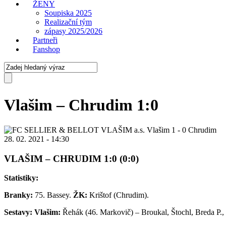
ŽENY
Soupiska 2025
Realizační tým
zápasy 2025/2026
Partneři
Fanshop
Vlašim – Chrudim 1:0
Vlašim
1
-
0
Chrudim
28. 02. 2021 - 14:30
VLAŠIM – CHRUDIM 1:0 (0:0)
Statistiky:
Branky:
75. Bassey.
ŽK:
Krištof (Chrudim).
Sestavy:
Vlašim:
Řehák (46. Markovič) – Broukal, Štochl, Breda P., 