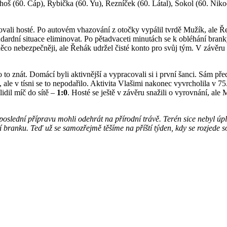
oš (60. Čáp), Rybička (60. Yu), Řezníček (60. Látal), Sokol (60. Nikod
ali hosté. Po autovém vhazování z otočky vypálil tvrdě Mužík, ale Ře
ndardní situace eliminovat. Po pětadvaceti minutách se k obléhání brank
něco nebezpečněji, ale Řehák udržel čisté konto pro svůj tým. V závěru 
 znát. Domácí byli aktivnější a vypracovali si i první šanci. Sám před
k, ale v tísni se to nepodařilo. Aktivita Vlašimi nakonec vyvrcholila v
lidil míč do sítě –
1:0
. Hosté se ještě v závěru snažili o vyrovnání, ale 
oslední přípravu mohli odehrát na přírodní trávě. Terén sice nebyl úpln
í branku. Teď už se samozřejmě těšíme na příští týden, kdy se rozjede s