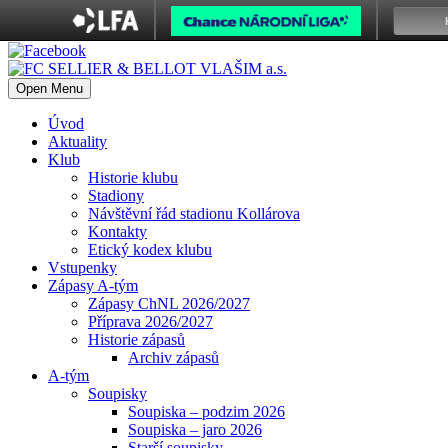
Open Menu
Úvod
Aktuality
Klub
Historie klubu
Stadiony
Návštěvní řád stadionu Kollárova
Kontakty
Etický kodex klubu
Vstupenky
Zápasy A-tým
Zápasy ChNL 2026/2027
Příprava 2026/2027
Historie zápasů
Archiv zápasů
A-tým
Soupisky
Soupiska – podzim 2026
Soupiska – jaro 2026
Starší soupisky