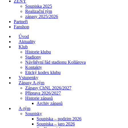
ŽENY
Soupiska 2025
Realizační tým
zápasy 2025/2026
Partneři
Fanshop
Úvod
Aktuality
Klub
Historie klubu
Stadiony
Návštěvní řád stadionu Kollárova
Kontakty
Etický kodex klubu
Vstupenky
Zápasy A-tým
Zápasy ChNL 2026/2027
Příprava 2026/2027
Historie zápasů
Archiv zápasů
A-tým
Soupisky
Soupiska – podzim 2026
Soupiska – jaro 2026