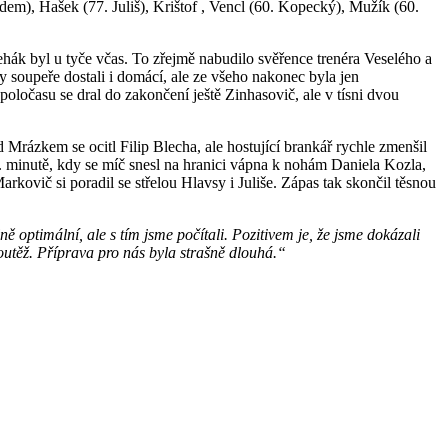
em), Hašek (77. Juliš), Krištof , Vencl (60. Kopecký), Mužík (60.
hák byl u tyče včas. To zřejmě nabudilo svěřence trenéra Veselého a
y soupeře dostali i domácí, ale ze všeho nakonec byla jen
poločasu se dral do zakončení ještě Zinhasovič, ale v tísni dvou
 Mrázkem se ocitl Filip Blecha, ale hostující brankář rychle zmenšil
 75. minutě, kdy se míč snesl na hranici vápna k nohám Daniela Kozla,
Markovič si poradil se střelou Hlavsy i Juliše. Zápas tak skončil těsnou
ě optimální, ale s tím jsme počítali. Pozitivem je, že jsme dokázali
outěž. Příprava pro nás byla strašně dlouhá.“