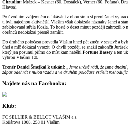
Chrudim:
Mrázek – Kesner (60. Dostálek), Verner (60. Fofana), Drah
Hlavsa).
Po úvodním vzájemném oťukávání z obou stran si první šanci vypracov
ti byli najednou aktivnější. Vlašim však dokázala náznaky šancí a sta
zablokovaná střela Kozla. To hosté o deset minut později zahrozili o 
obránců nedokázal přesně zamířit.
Do druhého poločasu provedla Vlašim hned pět změn v sestavě a bylo to
úhel a míč dokázal vyrazit. O chvíli později se snažil zakončit Juráse
který jen posunul přímo do míst kam naběhl
Fortune Bassey
a ten uk
výhrou Vlašimi 1:0.
Trenér Daniel Šmejkal k utkání:
„Jsme určitě rádi, že jsme dnešní p
zápas odehrát s nulou vzadu a ve druhém poločase vstřelit rozhodujíc
Najdete nás na Facebooku:
Klub:
FC SELLIER & BELLOT VLAŠIM a.s.
Kollárova 1008, 258 01 Vlašim