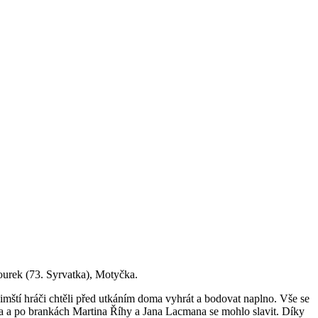
ourek (73. Syrvatka), Motyčka.
mští hráči chtěli před utkáním doma vyhrát a bodovat naplno. Vše se
ala a po brankách Martina Říhy a Jana Lacmana se mohlo slavit. Díky