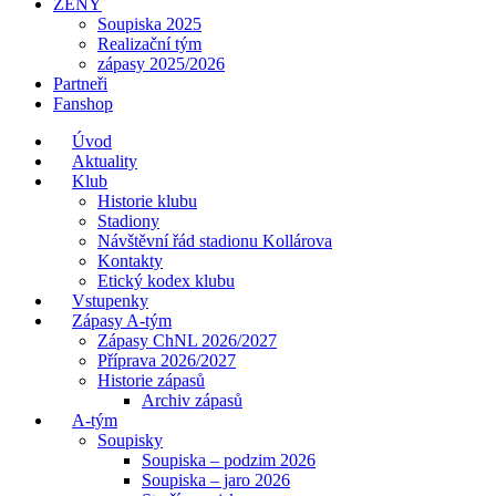
ŽENY
Soupiska 2025
Realizační tým
zápasy 2025/2026
Partneři
Fanshop
Úvod
Aktuality
Klub
Historie klubu
Stadiony
Návštěvní řád stadionu Kollárova
Kontakty
Etický kodex klubu
Vstupenky
Zápasy A-tým
Zápasy ChNL 2026/2027
Příprava 2026/2027
Historie zápasů
Archiv zápasů
A-tým
Soupisky
Soupiska – podzim 2026
Soupiska – jaro 2026