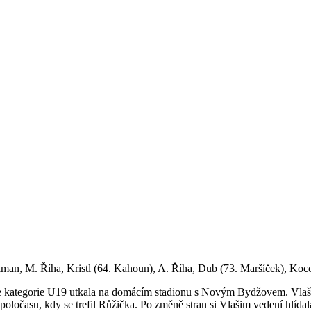
lman, M. Říha, Kristl (64. Kahoun), A. Říha, Dub (73. Maršíček), Koc
 se kategorie U19 utkala na domácím stadionu s Novým Bydžovem. Vlaši
 poločasu, kdy se trefil Růžička. Po změně stran si Vlašim vedení hlíd