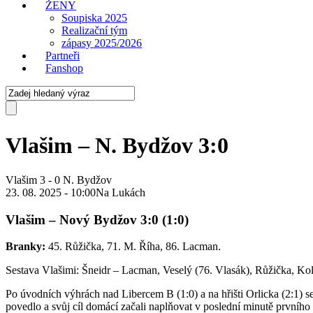
ŽENY
Soupiska 2025
Realizační tým
zápasy 2025/2026
Partneři
Fanshop
Vlašim – N. Bydžov 3:0
Vlašim
3
-
0
N. Bydžov
23. 08. 2025 - 10:00
Na Lukách
Vlašim – Nový Bydžov 3:0 (1:0)
Branky:
45. Růžička, 71. M. Říha, 86. Lacman.
Sestava Vlašimi: Šneidr – Lacman, Veselý (76. Vlasák), Růžička, Ko
Po úvodních výhrách nad Libercem B (1:0) a na hřišti Orlicka (2:1)
povedlo a svůj cíl domácí začali naplňovat v poslední minutě prvního