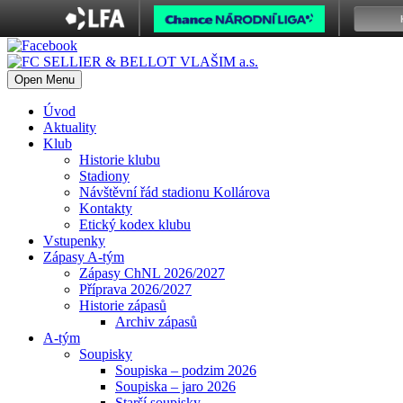
Open Menu
Úvod
Aktuality
Klub
Historie klubu
Stadiony
Návštěvní řád stadionu Kollárova
Kontakty
Etický kodex klubu
Vstupenky
Zápasy A-tým
Zápasy ChNL 2026/2027
Příprava 2026/2027
Historie zápasů
Archiv zápasů
A-tým
Soupisky
Soupiska – podzim 2026
Soupiska – jaro 2026
Starší soupisky