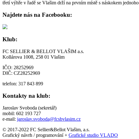
třetí výhře v řadě se Vlašim drží na prvním místě s náskokem jedno
Najdete nás na Facebooku:
Klub:
FC SELLIER & BELLOT VLAŠIM a.s.
Kollárova 1008, 258 01 Vlašim
IČO: 28252969
DIČ: CZ28252969
telefon: 317 843 899
Kontakty na klub:
Jaroslav Svoboda (sekretář)
mobil: 602 193 727
e-mail:
jaroslav.svoboda@fcsbvlasim.cz
© 2017-2022 FC Sellier&Bellot Vlašim, a.s.
Grafický návrh / programování +
Grafické studio VLADO