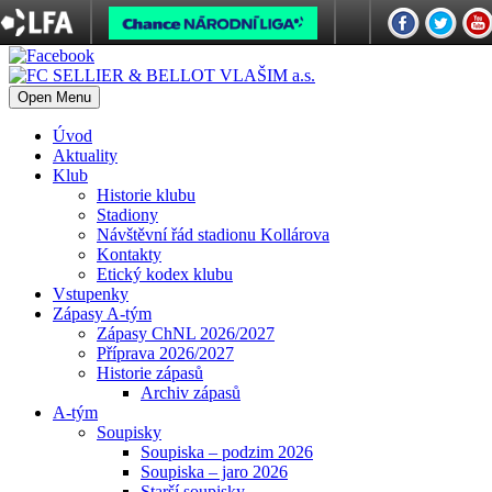
Open Menu
Úvod
Aktuality
Klub
Historie klubu
Stadiony
Návštěvní řád stadionu Kollárova
Kontakty
Etický kodex klubu
Vstupenky
Zápasy A-tým
Zápasy ChNL 2026/2027
Příprava 2026/2027
Historie zápasů
Archiv zápasů
A-tým
Soupisky
Soupiska – podzim 2026
Soupiska – jaro 2026
Starší soupisky