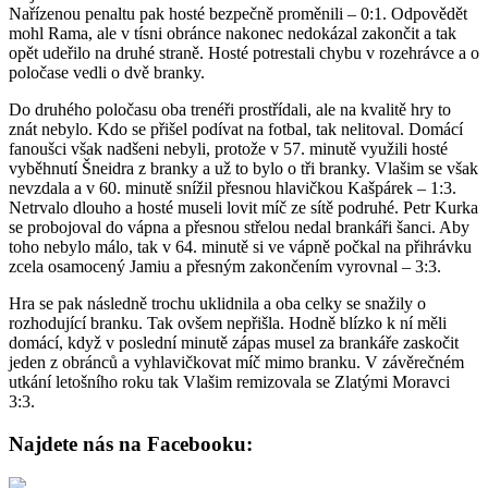
Nařízenou penaltu pak hosté bezpečně proměnili – 0:1. Odpovědět
mohl Rama, ale v tísni obránce nakonec nedokázal zakončit a tak
opět udeřilo na druhé straně. Hosté potrestali chybu v rozehrávce a o
poločase vedli o dvě branky.
Do druhého poločasu oba trenéři prostřídali, ale na kvalitě hry to
znát nebylo. Kdo se přišel podívat na fotbal, tak nelitoval. Domácí
fanoušci však nadšeni nebyli, protože v 57. minutě využili hosté
vyběhnutí Šneidra z branky a už to bylo o tři branky. Vlašim se však
nevzdala a v 60. minutě snížil přesnou hlavičkou Kašpárek – 1:3.
Netrvalo dlouho a hosté museli lovit míč ze sítě podruhé. Petr Kurka
se probojoval do vápna a přesnou střelou nedal brankáři šanci. Aby
toho nebylo málo, tak v 64. minutě si ve vápně počkal na přihrávku
zcela osamocený Jamiu a přesným zakončením vyrovnal – 3:3.
Hra se pak následně trochu uklidnila a oba celky se snažily o
rozhodující branku. Tak ovšem nepřišla. Hodně blízko k ní měli
domácí, když v poslední minutě zápas musel za brankáře zaskočit
jeden z obránců a vyhlavičkovat míč mimo branku. V závěrečném
utkání letošního roku tak Vlašim remizovala se Zlatými Moravci
3:3.
Najdete nás na Facebooku: