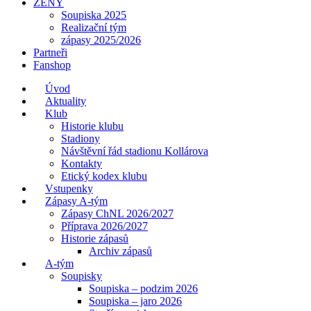
ŽENY
Soupiska 2025
Realizační tým
zápasy 2025/2026
Partneři
Fanshop
Úvod
Aktuality
Klub
Historie klubu
Stadiony
Návštěvní řád stadionu Kollárova
Kontakty
Etický kodex klubu
Vstupenky
Zápasy A-tým
Zápasy ChNL 2026/2027
Příprava 2026/2027
Historie zápasů
Archiv zápasů
A-tým
Soupisky
Soupiska – podzim 2026
Soupiska – jaro 2026