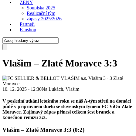
ŽENY
Soupiska 2025
Realizační tým
zápasy 2025/2026
Partneři
Fanshop
Vlašim – Zlaté Moravce 3:3
Vlašim
3
-
3
Zlaté
Moravce
10. 12. 2025 - 12:30
Na Lukách, Vlašim
V poslední utkání letošního roku se náš A-tým střetl na domácí
půdě v přípravném duelu se slovenským týmem FC ViOn Zlaté
Moravce. Zajímavý zápas přinesl celkem šest branek a
konečnou remízu 3:3.
Vlašim – Zlaté Moravce 3:3 (0:2)