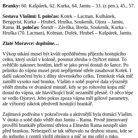
Branky:
60. Kašpárek, 62. Kurka, 64. Jamiu – 33. (z pen.), 45., 57.
Sestava Vlašimi: I. poločas:
Kotek – Lacman, Kulhánek,
Bergqvist, Kurka – Hrubeš, Hruška, Soukeník, Ojora – Jamiu,
Rama.
II. poločas:
Šneidr – Záviška, Breda, Soukeník, Kurka –
Hruška (70. Lacman), Kolman, Dufek, Hrubeš – Kašpárek, Jamiu.
Zlaté Moravce:
doplníme…
Výkop utkání musel být kvůli opožděnému příjezdu hostujícího
celku, který uvázl v koloně, posunut zhruba o čtyřicet minut. To
svědčilo nakonec hostům, kteří se jako první dostali do šance. Po
průniku do vápna musel proti nepříjemné střele zasahovat Kotek. I
další zakončení bylo z dílny slovenského celku. Tentokrát však míč
zamířil vysoko nad branku. Vlašim o sobě poprvé dala výrazněji
vědět zhruba ve dvanácté minutě, kdy se po rohovém kopu míč
dostal do vápna, ale hlavičkující hráč nezamířil přesně. O něco lépe
se vedlo Ojorovi. Jeho pokus zpoza vápna měl gólové parametry,
ale výborný zákrok předvedl hostující brankář.
Zajímavá podívána v pokračovala a aktivnější byla domácí Vlašim.
V útoku o sobě dalo vědět duo Jamiu – Rama. Prvně jmenovaný
prověřil brankáře přízemní střelou a Elmedin Rama neuspěl sám
před brankou. Nebezpečí se tak stěhovalo na druhou stranu, kde se
do jednoho z centrů vložil obránce a míč se mu otřel o ruku.