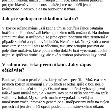
posílilo i několik mladých nadějných hráčů, kteří budou přínosem
pro tým hlavně v budoucnosti, takže jsme nehleděli jen na
krátkodobé hledisko, ale i na budoucnost týmu.
Jak jste spokojen se skladbou kádru?
V kostce řečeno máme užší kádr a tím se otevřela šance ostatním
hráčům, kteří nedostávali během podzimu tolik možností. Na druhou
stranu musíme si uvědomit, že jsme oproti podzimu více zranitelní v
případě zranění a vykartování hráčů. Nemáme tak široký kádr a není
moc kam sáhnout. I přes to všechno, tak jsme schopni postavit do
pole silné mužstvo, které podle mého dokáže hrát vyrovnaná utkání
nejen se špičkou druhé ligy, ale také s druhou polovinou ligy první.
V sobotu vás čeká první utkání. Jaký zápas
očekáváte?
Bude se jednat o první zápas, který má svá specifika. Mužstva se v
prvních kolech seznamují a v utkáních se jedná spíše o boj, než o
kvalitní kombinační souboje. Ostatně moc dobře si vybavuji první
loňské jarní utkání tady ve Vlašimi, kdy se na hřišti odehrávala spíše
válka než fotbal. My se navíc musíme vypořádat s velkým
množstvím změn, protože v generálce s Budějovicemi hráli na svých
postech asi jen dva hráči oproti poslednímu mistrovskému utkání.