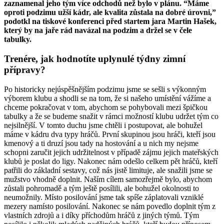
zaznamenal jeho tým více odchodů než bylo v plánu. “Máme
oproti podzimu užší kádr, ale kvalita zůstala na dobré úrovni,”
podotkl na tiskové konferenci před startem jara Martin Hašek,
který by na jaře rád navázal na podzim a držel se v čele
tabulky.
Trenére, jak hodnotíte uplynulé týdny zimní
přípravy?
Po historicky nejúspěšnějším podzimu jsme se sešli s výkonným
výborem klubu a shodli se na tom, že si našeho umístění vážíme a
chceme pokračovat v tom, abychom se pohybovali mezi špičkou
tabulky a že se budeme snažit v rámci možností klubu udržet tým co
nejsilnější. V tomto duchu jsme chtěli i postupovat, ale bohužel
máme v kádru dva typy hráčů. První skupinou jsou hráči, kteří jsou
kmenový a ti druzí jsou tady na hostování a u nich my nejsme
schopni zaručit jejich udržitelnost v případě zájmu jejich mateřských
klubů je poslat do ligy. Nakonec nám odešlo celkem pět hráčů, kteří
patřili do základní sestavy, což nás jistě limituje, ale snažili jsme se
mužstvo vhodně doplnit. Naším cílem samozřejmě bylo, abychom
zůstali pohromadě a tým ještě posílili, ale bohužel okolnosti to
neumožnily. Místo posilování jsme tak spíše záplatovali vzniklé
mezery namísto posilování. Nakonec se nám povedlo doplnit tým z
vlastních zdrojů a i díky příchodům hráčů z jiných týmů. Tým