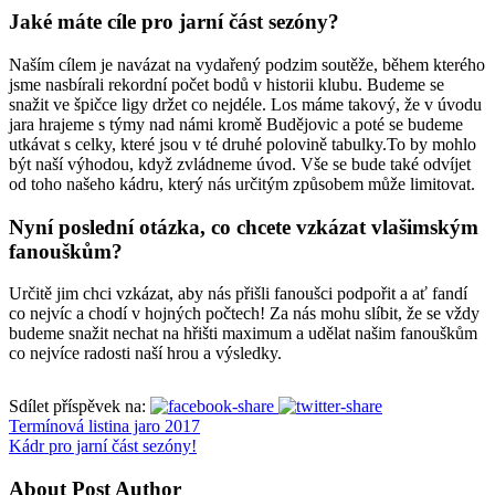
Jaké máte cíle pro jarní část sezóny?
Naším cílem je navázat na vydařený podzim soutěže, během kterého
jsme nasbírali rekordní počet bodů v historii klubu. Budeme se
snažit ve špičce ligy držet co nejdéle. Los máme takový, že v úvodu
jara hrajeme s týmy nad námi kromě Budějovic a poté se budeme
utkávat s celky, které jsou v té druhé polovině tabulky.To by mohlo
být naší výhodou, když zvládneme úvod. Vše se bude také odvíjet
od toho našeho kádru, který nás určitým způsobem může limitovat.
Nyní poslední otázka, co chcete vzkázat vlašimským
fanouškům?
Určitě jim chci vzkázat, aby nás přišli fanoušci podpořit a ať fandí
co nejvíc a chodí v hojných počtech! Za nás mohu slíbit, že se vždy
budeme snažit nechat na hřišti maximum a udělat našim fanouškům
co nejvíce radosti naší hrou a výsledky.
Sdílet příspěvek na:
Termínová listina jaro 2017
Kádr pro jarní část sezóny!
About Post Author