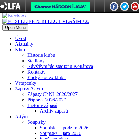
Open Menu
Úvod
Aktuality
Klub
Historie klubu
Stadiony
Návštěvní řád stadionu Kollárova
Kontakty
Etický kodex klubu
Vstupenky
Zápasy A-tým
Zápasy ChNL 2026/2027
Příprava 2026/2027
Historie zápasů
Archiv zápasů
A-tým
Soupisky
Soupiska – podzim 2026
Soupiska – jaro 2026
Starší soupisky