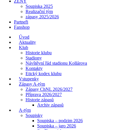
ŽENY
Soupiska 2025
Realizační tým
zápasy 2025/2026
Partneři
Fanshop
Úvod
Aktuality
Klub
Historie klubu
Stadiony
Návštěvní řád stadionu Kollárova
Kontakty
Etický kodex klubu
Vstupenky
Zápasy A-tým
Zápasy ChNL 2026/2027
Příprava 2026/2027
Historie zápasů
Archiv zápasů
A-tým
Soupisky
Soupiska – podzim 2026
Soupiska – jaro 2026