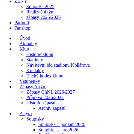
ŽENY
Soupiska 2025
Realizační tým
zápasy 2025/2026
Partneři
Fanshop
Úvod
Aktuality
Klub
Historie klubu
Stadiony
Návštěvní řád stadionu Kollárova
Kontakty
Etický kodex klubu
Vstupenky
Zápasy A-tým
Zápasy ChNL 2026/2027
Příprava 2026/2027
Historie zápasů
Archiv zápasů
A-tým
Soupisky
Soupiska – podzim 2026
Soupiska – jaro 2026