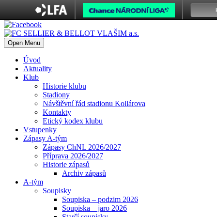
Open Menu
Úvod
Aktuality
Klub
Historie klubu
Stadiony
Návštěvní řád stadionu Kollárova
Kontakty
Etický kodex klubu
Vstupenky
Zápasy A-tým
Zápasy ChNL 2026/2027
Příprava 2026/2027
Historie zápasů
Archiv zápasů
A-tým
Soupisky
Soupiska – podzim 2026
Soupiska – jaro 2026
Starší soupisky