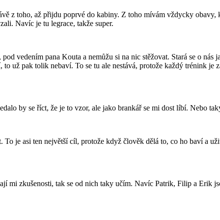
rávě z toho, až přijdu poprvé do kabiny. Z toho mívám vždycky obavy, 
li. Navíc je tu legrace, takže super.
, pod vedením pana Kouta a nemůžu si na nic stěžovat. Stará se o nás ja
to už pak tolik nebaví. To se tu ale nestává, protože každý trénink je 
dalo by se říct, že je to vzor, ale jako brankář se mi dost líbí. Nebo ta
t. To je asi ten největší cíl, protože když člověk dělá to, co ho baví a u
ají mi zkušenosti, tak se od nich taky učím. Navíc Patrik, Filip a Erik js