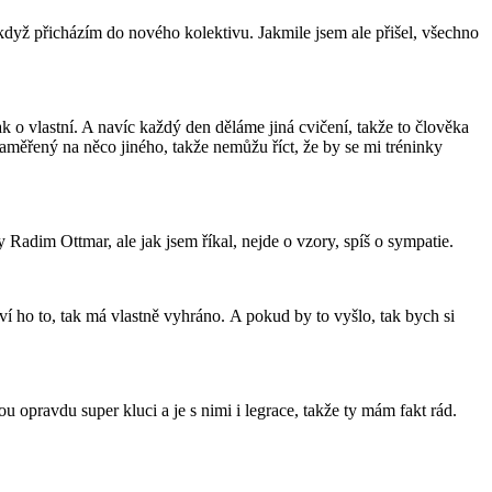
když přicházím do nového kolektivu. Jakmile jsem ale přišel, všechno
k o vlastní. A navíc každý den děláme jiná cvičení, takže to člověka
zaměřený na něco jiného, takže nemůžu říct, že by se mi tréninky
ky Radim Ottmar, ale jak jsem říkal, nejde o vzory, spíš o sympatie.
živí ho to, tak má vlastně vyhráno. A pokud by to vyšlo, tak bych si
ou opravdu super kluci a je s nimi i legrace, takže ty mám fakt rád.