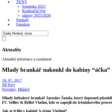
ŽENY
Soupiska 2025
Realizační tým
zápasy 2025/2026
Partneři
Fanshop
Aktuality
Aktuální informace a oznámení
Mladý brankář nakoukl do kabiny “áčka”
18. 07. 2017
Jiří Paýr
Novinky
,
Mládež
Mladý fotbalový brankář Jaroslav Šanda, který doposud působil
FC Sellier & Bellot Vlašim, kde se zapojil do tréninkového proce
Jak se ti líbí v kabině A-týmu Vlašimi?