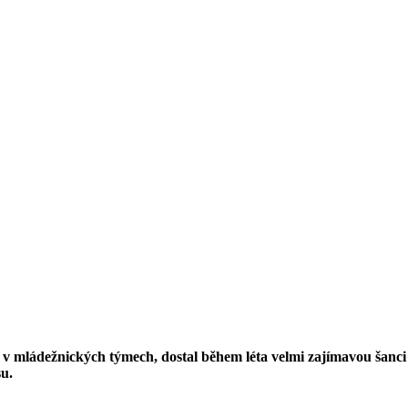
 v mládežnických týmech, dostal během léta velmi zajímavou šanc
su.