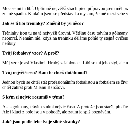
Moc se mi tu líbí. Upřímně největší strach před přípravou jsem měl p
ze mě spadlo. Klukům jsem se představil a myslím, že mě mezi sebe vza
Jak se ti líbí tréninky? Změnil by jsi něco?
Tréninky jsou tu na té nejvyšší úrovni. Většinu času trávím s gólmany
neomrzí. Nemám rád, když na tréninku děláme pořád ty stejná cvičení, 
nelíbily.
Tvůj fotbalový vzor? A proč?
Můj vzor je asi Vlastimil Hrubý z Jablonce. Líbí se mi jeho styl, ale ne
Tvůj největší sen? Kam to chceš dotáhnout?
Jednou bych se chtěl stát profesionálním fotbalistou a fotbalem se živi
chtěl zahrát proti Milanu Barošovi.
S kým si nejvíc rozumíš v týmu?
Asi s gólmany, trávím s nimi nejvíc času. A protože jsou starší, předáv
Ale i kluci z pole jsou v pohodě, ale zatím je spíš poznávám.
Jaké jsou podle tebe tvoje silné stránky?