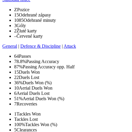
Z
Pozice
15
Odehrané zápasy
1085
Odehrané minuty
3
Góly
2
Žluté karty
–
Červené karty
General
|
Defence & Discipline
|
Attack
64
Passes
78.8%
Passing Accuracy
87%
Passing Accuracy opp. Half
15
Duels Won
22
Duels Lost
36%
Duels Won (%)
10
Aerial Duels Won
6
Aerial Duels Lost
51%
Aerial Duels Won (%)
7
Recoveries
1
Tackles Won
Tackles Lost
100%
Tackles Won (%)
5
Clearances