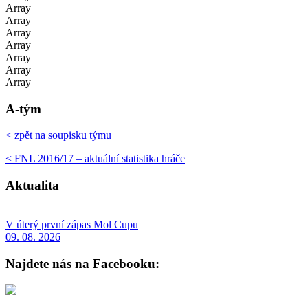
Array
Array
Array
Array
Array
Array
Array
A-tým
< zpět na soupisku týmu
< FNL 2016/17 – aktuální statistika hráče
Aktualita
V úterý první zápas Mol Cupu
09. 08. 2026
Najdete nás na Facebooku: