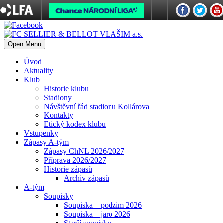
Open Menu
Úvod
Aktuality
Klub
Historie klubu
Stadiony
Návštěvní řád stadionu Kollárova
Kontakty
Etický kodex klubu
Vstupenky
Zápasy A-tým
Zápasy ChNL 2026/2027
Příprava 2026/2027
Historie zápasů
Archiv zápasů
A-tým
Soupisky
Soupiska – podzim 2026
Soupiska – jaro 2026
Starší soupisky