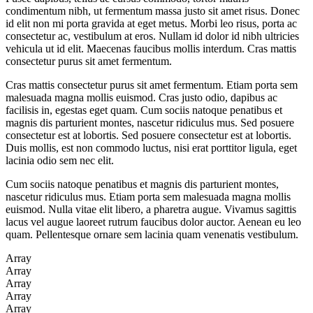
condimentum nibh, ut fermentum massa justo sit amet risus. Donec
id elit non mi porta gravida at eget metus. Morbi leo risus, porta ac
consectetur ac, vestibulum at eros. Nullam id dolor id nibh ultricies
vehicula ut id elit. Maecenas faucibus mollis interdum. Cras mattis
consectetur purus sit amet fermentum.
Cras mattis consectetur purus sit amet fermentum. Etiam porta sem
malesuada magna mollis euismod. Cras justo odio, dapibus ac
facilisis in, egestas eget quam. Cum sociis natoque penatibus et
magnis dis parturient montes, nascetur ridiculus mus. Sed posuere
consectetur est at lobortis. Sed posuere consectetur est at lobortis.
Duis mollis, est non commodo luctus, nisi erat porttitor ligula, eget
lacinia odio sem nec elit.
Cum sociis natoque penatibus et magnis dis parturient montes,
nascetur ridiculus mus. Etiam porta sem malesuada magna mollis
euismod. Nulla vitae elit libero, a pharetra augue. Vivamus sagittis
lacus vel augue laoreet rutrum faucibus dolor auctor. Aenean eu leo
quam. Pellentesque ornare sem lacinia quam venenatis vestibulum.
Array
Array
Array
Array
Array