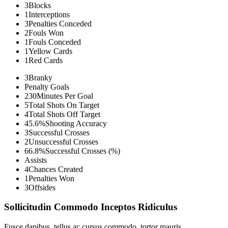
3
Blocks
1
Interceptions
3
Penalties Conceded
2
Fouls Won
1
Fouls Conceded
1
Yellow Cards
1
Red Cards
3
Branky
Penalty Goals
230
Minutes Per Goal
5
Total Shots On Target
4
Total Shots Off Target
45.6%
Shooting Accuracy
3
Successful Crosses
2
Unsuccessful Crosses
66.8%
Successful Crosses (%)
Assists
4
Chances Created
1
Penalties Won
3
Offsides
Sollicitudin Commodo Inceptos Ridiculus
Fusce dapibus, tellus ac cursus commodo, tortor mauris