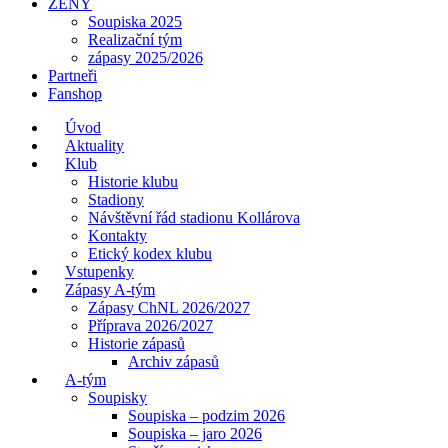
ŽENY
Soupiska 2025
Realizační tým
zápasy 2025/2026
Partneři
Fanshop
Úvod
Aktuality
Klub
Historie klubu
Stadiony
Návštěvní řád stadionu Kollárova
Kontakty
Etický kodex klubu
Vstupenky
Zápasy A-tým
Zápasy ChNL 2026/2027
Příprava 2026/2027
Historie zápasů
Archiv zápasů
A-tým
Soupisky
Soupiska – podzim 2026
Soupiska – jaro 2026