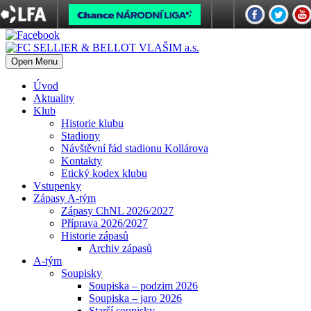
Open Menu
Úvod
Aktuality
Klub
Historie klubu
Stadiony
Návštěvní řád stadionu Kollárova
Kontakty
Etický kodex klubu
Vstupenky
Zápasy A-tým
Zápasy ChNL 2026/2027
Příprava 2026/2027
Historie zápasů
Archiv zápasů
A-tým
Soupisky
Soupiska – podzim 2026
Soupiska – jaro 2026
Starší soupisky