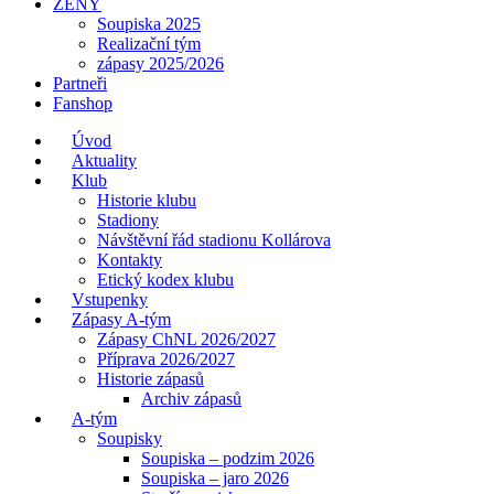
ŽENY
Soupiska 2025
Realizační tým
zápasy 2025/2026
Partneři
Fanshop
Úvod
Aktuality
Klub
Historie klubu
Stadiony
Návštěvní řád stadionu Kollárova
Kontakty
Etický kodex klubu
Vstupenky
Zápasy A-tým
Zápasy ChNL 2026/2027
Příprava 2026/2027
Historie zápasů
Archiv zápasů
A-tým
Soupisky
Soupiska – podzim 2026
Soupiska – jaro 2026