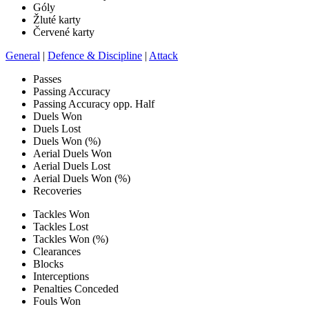
Góly
Žluté karty
Červené karty
General
|
Defence & Discipline
|
Attack
Passes
Passing Accuracy
Passing Accuracy opp. Half
Duels Won
Duels Lost
Duels Won (%)
Aerial Duels Won
Aerial Duels Lost
Aerial Duels Won (%)
Recoveries
Tackles Won
Tackles Lost
Tackles Won (%)
Clearances
Blocks
Interceptions
Penalties Conceded
Fouls Won