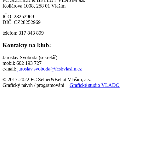
FC SELLIER & BELLOT VLAŠIM a.s.
Kollárova 1008, 258 01 Vlašim
IČO: 28252969
DIČ: CZ28252969
telefon: 317 843 899
Kontakty na klub:
Jaroslav Svoboda (sekretář)
mobil: 602 193 727
e-mail:
jaroslav.svoboda@fcsbvlasim.cz
© 2017-2022 FC Sellier&Bellot Vlašim, a.s.
Grafický návrh / programování +
Grafické studio VLADO