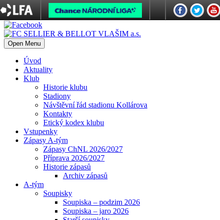
Open Menu
Úvod
Aktuality
Klub
Historie klubu
Stadiony
Návštěvní řád stadionu Kollárova
Kontakty
Etický kodex klubu
Vstupenky
Zápasy A-tým
Zápasy ChNL 2026/2027
Příprava 2026/2027
Historie zápasů
Archiv zápasů
A-tým
Soupisky
Soupiska – podzim 2026
Soupiska – jaro 2026
Starší soupisky