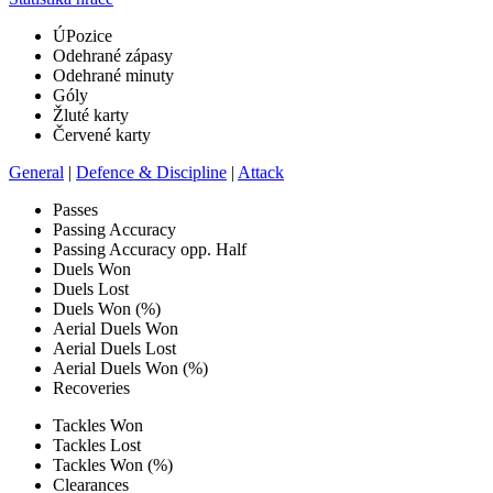
Ú
Pozice
Odehrané zápasy
Odehrané minuty
Góly
Žluté karty
Červené karty
General
|
Defence & Discipline
|
Attack
Passes
Passing Accuracy
Passing Accuracy opp. Half
Duels Won
Duels Lost
Duels Won (%)
Aerial Duels Won
Aerial Duels Lost
Aerial Duels Won (%)
Recoveries
Tackles Won
Tackles Lost
Tackles Won (%)
Clearances