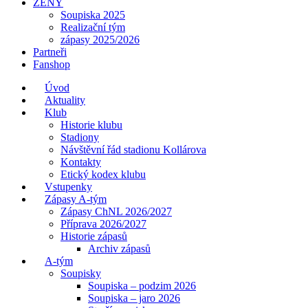
ŽENY
Soupiska 2025
Realizační tým
zápasy 2025/2026
Partneři
Fanshop
Úvod
Aktuality
Klub
Historie klubu
Stadiony
Návštěvní řád stadionu Kollárova
Kontakty
Etický kodex klubu
Vstupenky
Zápasy A-tým
Zápasy ChNL 2026/2027
Příprava 2026/2027
Historie zápasů
Archiv zápasů
A-tým
Soupisky
Soupiska – podzim 2026
Soupiska – jaro 2026