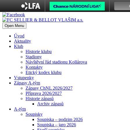
Open Menu
Úvod
Aktuality
Klub
Historie klubu
Stadiony
Návštěvní řád stadionu Kollárova
Kontakty
Etický kodex klubu
Vstupenky
Zápasy A-tým
Zápasy ChNL 2026/2027
Příprava 2026/2027
Historie zápasů
Archiv zápasů
A-tým
Soupisky
Soupiska – podzim 2026
Soupiska – jaro 2026
Starší soupisky