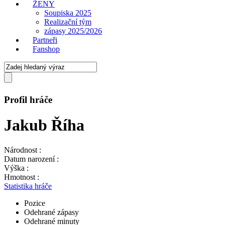
ŽENY
Soupiska 2025
Realizační tým
zápasy 2025/2026
Partneři
Fanshop
Profil hráče
Jakub Říha
Národnost :
Datum narození :
Výška :
Hmotnost :
Statistika hráče
Pozice
Odehrané zápasy
Odehrané minuty