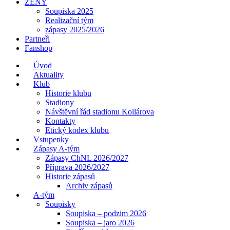
ŽENY
Soupiska 2025
Realizační tým
zápasy 2025/2026
Partneři
Fanshop
Úvod
Aktuality
Klub
Historie klubu
Stadiony
Návštěvní řád stadionu Kollárova
Kontakty
Etický kodex klubu
Vstupenky
Zápasy A-tým
Zápasy ChNL 2026/2027
Příprava 2026/2027
Historie zápasů
Archiv zápasů
A-tým
Soupisky
Soupiska – podzim 2026
Soupiska – jaro 2026