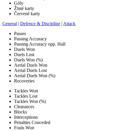
Góly
Žluté karty
Červené karty
General
|
Defence & Discipline
|
Attack
Passes
Passing Accuracy
Passing Accuracy opp. Half
Duels Won
Duels Lost
Duels Won (%)
Aerial Duels Won
Aerial Duels Lost
Aerial Duels Won (%)
Recoveries
Tackles Won
Tackles Lost
Tackles Won (%)
Clearances
Blocks
Interceptions
Penalties Conceded
Fouls Won