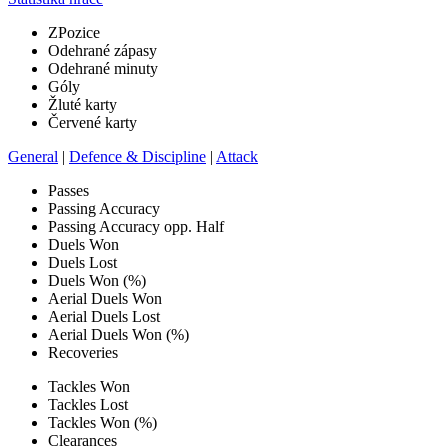
Z
Pozice
Odehrané zápasy
Odehrané minuty
Góly
Žluté karty
Červené karty
General
|
Defence & Discipline
|
Attack
Passes
Passing Accuracy
Passing Accuracy opp. Half
Duels Won
Duels Lost
Duels Won (%)
Aerial Duels Won
Aerial Duels Lost
Aerial Duels Won (%)
Recoveries
Tackles Won
Tackles Lost
Tackles Won (%)
Clearances