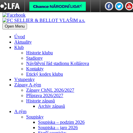
Open Menu
Úvod
Aktuality
Klub
Historie klubu
Stadiony
Návštěvní řád stadionu Kollárova
Kontakty
Etický kodex klubu
Vstupenky
Zápasy A-tým
Zápasy ChNL 2026/2027
Příprava 2026/2027
Historie zápasů
Archiv zápasů
A-tým
Soupisky
Soupiska – podzim 2026
Soupiska – jaro 2026
Starší soupisky