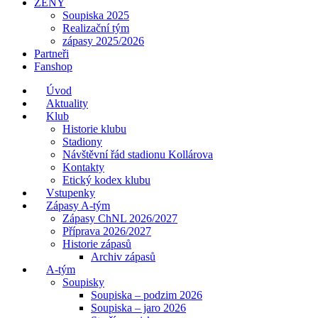
ŽENY
Soupiska 2025
Realizační tým
zápasy 2025/2026
Partneři
Fanshop
Úvod
Aktuality
Klub
Historie klubu
Stadiony
Návštěvní řád stadionu Kollárova
Kontakty
Etický kodex klubu
Vstupenky
Zápasy A-tým
Zápasy ChNL 2026/2027
Příprava 2026/2027
Historie zápasů
Archiv zápasů
A-tým
Soupisky
Soupiska – podzim 2026
Soupiska – jaro 2026