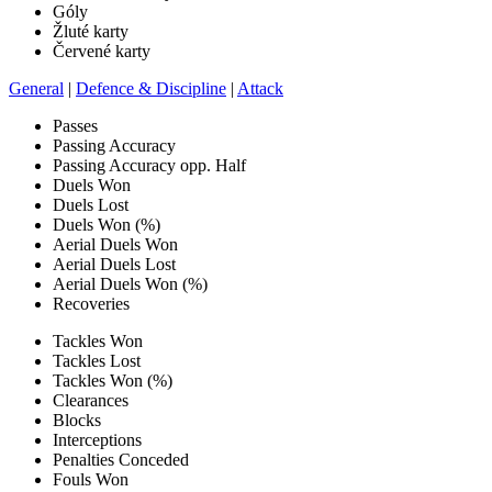
Góly
Žluté karty
Červené karty
General
|
Defence & Discipline
|
Attack
Passes
Passing Accuracy
Passing Accuracy opp. Half
Duels Won
Duels Lost
Duels Won (%)
Aerial Duels Won
Aerial Duels Lost
Aerial Duels Won (%)
Recoveries
Tackles Won
Tackles Lost
Tackles Won (%)
Clearances
Blocks
Interceptions
Penalties Conceded
Fouls Won