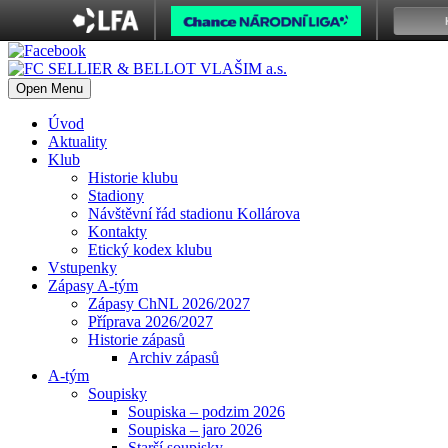
Open Menu
Úvod
Aktuality
Klub
Historie klubu
Stadiony
Návštěvní řád stadionu Kollárova
Kontakty
Etický kodex klubu
Vstupenky
Zápasy A-tým
Zápasy ChNL 2026/2027
Příprava 2026/2027
Historie zápasů
Archiv zápasů
A-tým
Soupisky
Soupiska – podzim 2026
Soupiska – jaro 2026
Starší soupisky