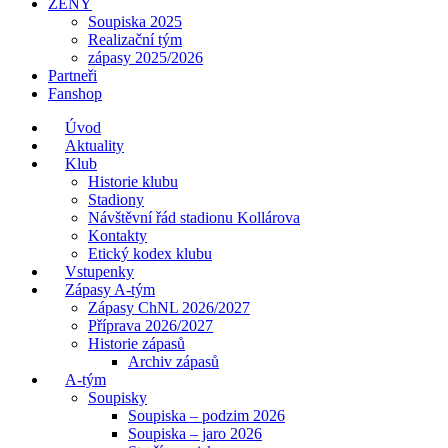
ŽENY
Soupiska 2025
Realizační tým
zápasy 2025/2026
Partneři
Fanshop
Úvod
Aktuality
Klub
Historie klubu
Stadiony
Návštěvní řád stadionu Kollárova
Kontakty
Etický kodex klubu
Vstupenky
Zápasy A-tým
Zápasy ChNL 2026/2027
Příprava 2026/2027
Historie zápasů
Archiv zápasů
A-tým
Soupisky
Soupiska – podzim 2026
Soupiska – jaro 2026