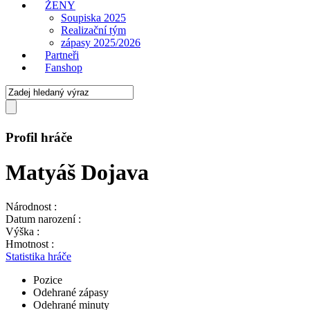
ŽENY
Soupiska 2025
Realizační tým
zápasy 2025/2026
Partneři
Fanshop
Profil hráče
Matyáš Dojava
Národnost :
Datum narození :
Výška :
Hmotnost :
Statistika hráče
Pozice
Odehrané zápasy
Odehrané minuty