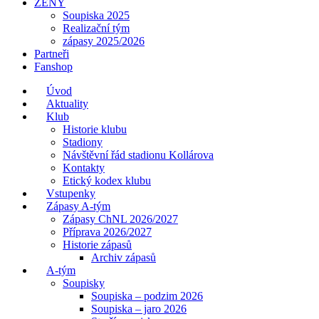
ŽENY
Soupiska 2025
Realizační tým
zápasy 2025/2026
Partneři
Fanshop
Úvod
Aktuality
Klub
Historie klubu
Stadiony
Návštěvní řád stadionu Kollárova
Kontakty
Etický kodex klubu
Vstupenky
Zápasy A-tým
Zápasy ChNL 2026/2027
Příprava 2026/2027
Historie zápasů
Archiv zápasů
A-tým
Soupisky
Soupiska – podzim 2026
Soupiska – jaro 2026