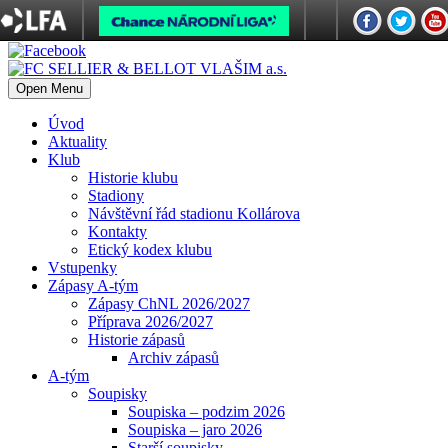
Open Menu
Úvod
Aktuality
Klub
Historie klubu
Stadiony
Návštěvní řád stadionu Kollárova
Kontakty
Etický kodex klubu
Vstupenky
Zápasy A-tým
Zápasy ChNL 2026/2027
Příprava 2026/2027
Historie zápasů
Archiv zápasů
A-tým
Soupisky
Soupiska – podzim 2026
Soupiska – jaro 2026
Starší soupisky