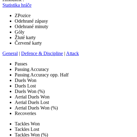
Statistika hráče
Z
Pozice
Odehrané zápasy
Odehrané minuty
Góly
Žluté karty
Červené karty
General
|
Defence & Discipline
|
Attack
Passes
Passing Accuracy
Passing Accuracy opp. Half
Duels Won
Duels Lost
Duels Won (%)
Aerial Duels Won
Aerial Duels Lost
Aerial Duels Won (%)
Recoveries
Tackles Won
Tackles Lost
Tackles Won (%)