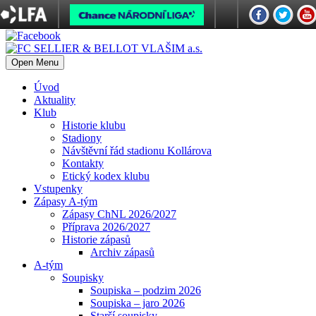
Open Menu
Úvod
Aktuality
Klub
Historie klubu
Stadiony
Návštěvní řád stadionu Kollárova
Kontakty
Etický kodex klubu
Vstupenky
Zápasy A-tým
Zápasy ChNL 2026/2027
Příprava 2026/2027
Historie zápasů
Archiv zápasů
A-tým
Soupisky
Soupiska – podzim 2026
Soupiska – jaro 2026
Starší soupisky