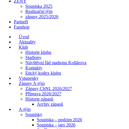
ŽENY
Soupiska 2025
Realizační tým
zápasy 2025/2026
Partneři
Fanshop
Úvod
Aktuality
Klub
Historie klubu
Stadiony
Návštěvní řád stadionu Kollárova
Kontakty
Etický kodex klubu
Vstupenky
Zápasy A-tým
Zápasy ChNL 2026/2027
Příprava 2026/2027
Historie zápasů
Archiv zápasů
A-tým
Soupisky
Soupiska – podzim 2026
Soupiska – jaro 2026