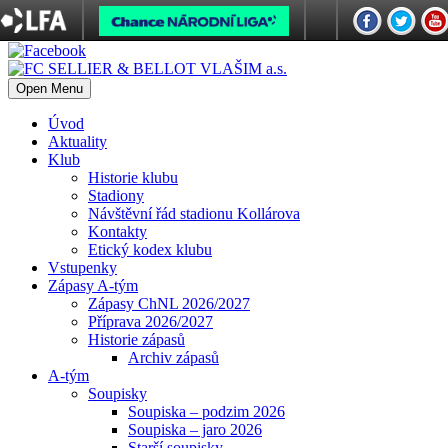
Open Menu
Úvod
Aktuality
Klub
Historie klubu
Stadiony
Návštěvní řád stadionu Kollárova
Kontakty
Etický kodex klubu
Vstupenky
Zápasy A-tým
Zápasy ChNL 2026/2027
Příprava 2026/2027
Historie zápasů
Archiv zápasů
A-tým
Soupisky
Soupiska – podzim 2026
Soupiska – jaro 2026
Starší soupisky