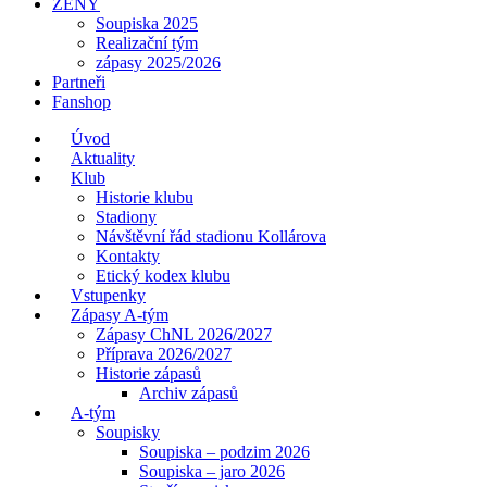
ŽENY
Soupiska 2025
Realizační tým
zápasy 2025/2026
Partneři
Fanshop
Úvod
Aktuality
Klub
Historie klubu
Stadiony
Návštěvní řád stadionu Kollárova
Kontakty
Etický kodex klubu
Vstupenky
Zápasy A-tým
Zápasy ChNL 2026/2027
Příprava 2026/2027
Historie zápasů
Archiv zápasů
A-tým
Soupisky
Soupiska – podzim 2026
Soupiska – jaro 2026