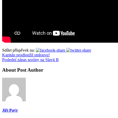
Sdílet příspěvek na:
Kapitán prodloužil smlouvu!
Poslední zápas sezóny na Slavii B
About Post Author
Jiří Paýr