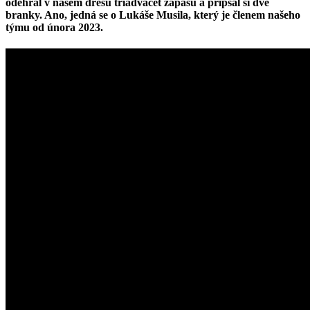
odehrál v našem dresu třiadvacet zápasů a připsal si dvě
branky. Ano, jedná se o Lukáše Musila, který je členem našeho
týmu od února 2023.