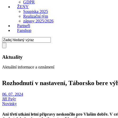
GDPR
ŽENY
Soupiska 2025
Realizační tým
zápasy 2025/2026
Partneři
Fanshop
Aktuality
Aktuální informace a oznámení
Rozhodnutí v nastavení, Táborsko bere vý
06. 07. 2024
Jiří Paýr
Novinky
Ani třetí utkání letní přípravy neskončilo pro Vlašim dobře. V