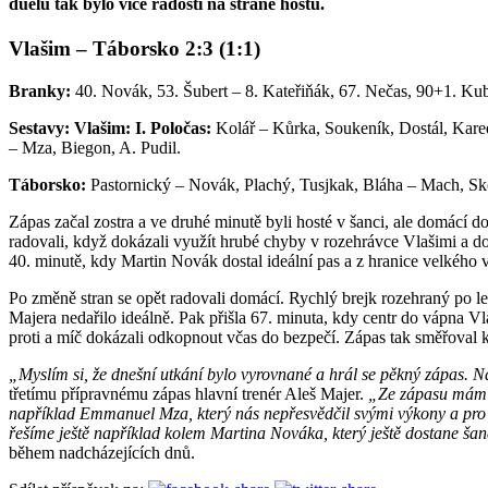
duelu tak bylo více radosti na straně hostů.
Vlašim – Táborsko 2:3 (1:1)
Branky:
40. Novák, 53. Šubert – 8. Kateřiňák, 67. Nečas, 90+1. Ku
Sestavy: Vlašim: I. Poločas:
Kolář – Kůrka, Soukeník, Dostál, Kar
– Mza, Biegon, A. Pudil.
Táborsko:
Pastornický – Novák, Plachý, Tusjkak, Bláha – Mach, S
Zápas začal zostra a ve druhé minutě byli hosté v šanci, ale domácí d
radovali, když dokázali využít hrubé chyby v rozehrávce Vlašimi a do
40. minutě, kdy Martin Novák dostal ideální pas a z hranice velkého 
Po změně stran se opět radovali domácí. Rychlý brejk rozehraný po lev
Majera nedařilo ideálně. Pak přišla 67. minuta, kdy centr do vápna Vl
proti a míč dokázali odkopnout včas do bezpečí. Zápas tak směřoval k
„Myslím si, že dnešní utkání bylo vyrovnané a hrál se pěkný zápas. Ná
třetímu přípravnému zápas hlavní trenér Aleš Majer.
„Ze zápasu mám c
například Emmanuel Mza, který nás nepřesvědčil svými výkony a pro 
řešíme ještě například kolem Martina Nováka, který ještě dostane šan
během nadcházejících dnů.