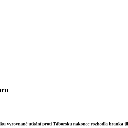
hru
 celku vyrovnané utkání proti Táborsku nakonec rozhodla branka j