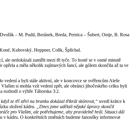
Dvořák – M. Pudil, Beránek, Breda, Pernica – Šubert, Onije, B. Rosa
Koné, Kubovský, Heppner, Coňk, Šplíchal.
, ale nedokázali zamířit mezi tři tyče. To hosté se v osmé minutě
 opřela a měla několik zajímavých šancí, ale gólem skončila až ta ve
do vedení a byli stále aktivní, ale v koncovce se svěřencům Aleše
Vlašim si mohla vzít vedení zpět, ale obránci jihočeského celku byli
 a rozhodl o výhře Táborska 3:2.
dyž ze tří střel na branku dokázal třikrát skórovat,“
uvedl krátce k
ázku složení kádru.
„Dnes jsme udělali nějaké úpravy skončil
áče pro Vlašim, ale potřebujeme, aby pravidelně hrál. Situaci dál
ybu v kádru. O konkrétních změnách budeme fanoušky informovat