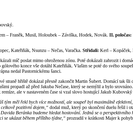
bovský.
eem – Franěk, Musil, Holoubek – Záviška, Hodek, Novák.
II. poločas:
kopec, Kateřiňák, Nsunzu – Nečas, Varačka.
Střídali:
Kerl – Kopáček, 
okázali míč poslat mimo ohroženou zónu. Poté dokázali zahrozit i domácí
 gólového konce vše dotáhl Kateřiňák. Vlašim se poté do svého soupeře
vápna nedal Pastornickému šanci.
é straně hřiště dokázal přesně zakončit Martin Šubert. Domácí tak šli 
ašimi propadl až před Jakuba Nečase, který se nemýlil a bylo srovnáno. 
 remíze, ale v nastaveném čase si vzal slovo hostující Jakub Kubovský
š tým měl řekl bych více možností, ale soupeř byl maximálně efektivní, k
elkově pozitivní dojem,“
dodal muž, který po skončení duelu řešil i ot
Davida Beránka budeme hledat hostování. Jedná se o perspektivního hr
ci se ukázat během příštího týdne,“
prozradil v krátkosti Majer k poh