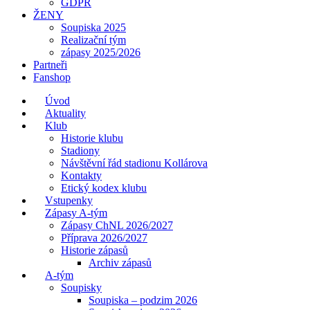
GDPR
ŽENY
Soupiska 2025
Realizační tým
zápasy 2025/2026
Partneři
Fanshop
Úvod
Aktuality
Klub
Historie klubu
Stadiony
Návštěvní řád stadionu Kollárova
Kontakty
Etický kodex klubu
Vstupenky
Zápasy A-tým
Zápasy ChNL 2026/2027
Příprava 2026/2027
Historie zápasů
Archiv zápasů
A-tým
Soupisky
Soupiska – podzim 2026