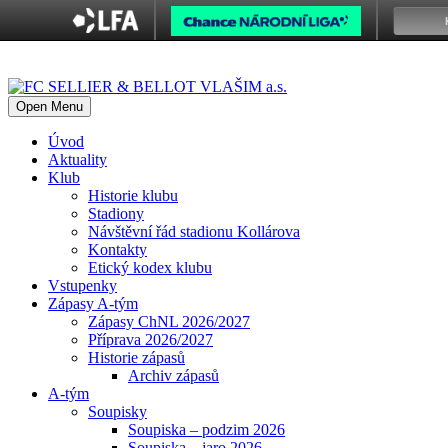
Open Menu
Úvod
Aktuality
Klub
Historie klubu
Stadiony
Návštěvní řád stadionu Kollárova
Kontakty
Etický kodex klubu
Vstupenky
Zápasy A-tým
Zápasy ChNL 2026/2027
Příprava 2026/2027
Historie zápasů
Archiv zápasů
A-tým
Soupisky
Soupiska – podzim 2026
Soupiska – jaro 2026