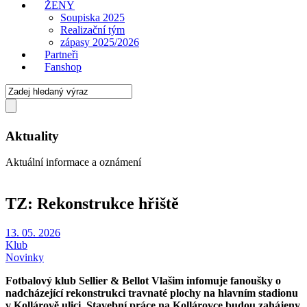
ŽENY
Soupiska 2025
Realizační tým
zápasy 2025/2026
Partneři
Fanshop
Aktuality
Aktuální informace a oznámení
TZ: Rekonstrukce hřiště
13. 05. 2026
Klub
Novinky
Fotbalový klub Sellier & Bellot Vlašim infomuje fanoušky o
nadcházející rekonstrukci travnaté plochy na hlavním stadionu
v Kollárově ulici. Stavební práce na Kollárovce budou zahájeny