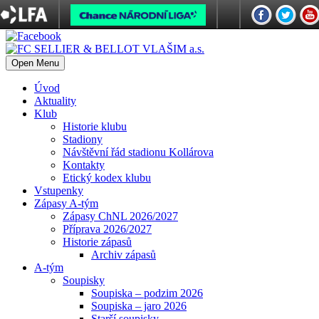
Open Menu
Úvod
Aktuality
Klub
Historie klubu
Stadiony
Návštěvní řád stadionu Kollárova
Kontakty
Etický kodex klubu
Vstupenky
Zápasy A-tým
Zápasy ChNL 2026/2027
Příprava 2026/2027
Historie zápasů
Archiv zápasů
A-tým
Soupisky
Soupiska – podzim 2026
Soupiska – jaro 2026
Starší soupisky