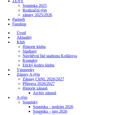
ŽENY
Soupiska 2025
Realizační tým
zápasy 2025/2026
Partneři
Fanshop
Úvod
Aktuality
Klub
Historie klubu
Stadiony
Návštěvní řád stadionu Kollárova
Kontakty
Etický kodex klubu
Vstupenky
Zápasy A-tým
Zápasy ChNL 2026/2027
Příprava 2026/2027
Historie zápasů
Archiv zápasů
A-tým
Soupisky
Soupiska – podzim 2026
Soupiska – jaro 2026