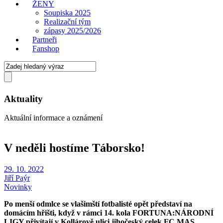
ŽENY
Soupiska 2025
Realizační tým
zápasy 2025/2026
Partneři
Fanshop
Aktuality
Aktuální informace a oznámení
V neděli hostíme Táborsko!
29. 10. 2022
Jiří Paýr
Novinky
Po menší odmlce se vlašimští fotbalisté opět představí na
domácím hřišti, když v rámci 14. kola FORTUNA:NÁRODNÍ
LIGY přivítají v Kollárově ulici jihočeský celek FC MAS