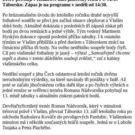
Táborsko. Zápas je na programu v neděli od 14:30.
Po hrůzostrašném úvodu do letošního ročníku druhé nejvyšší
fotbalové soutěže se přeci jen začíná situace zlepšovat a Vlašim
sbírá body. Aktuálně dokázala z posledních tří zápasů získat pět
bodů po dvou remízách a jedné výhře. Tým vedený Martinem
Hyským dokonce opustil poslední příčku tabulky. I k ostatním
týmům se Vlašim přiblížila a před duelem s Táborskem ztrácí na
čtrnáctou příčku tři body. Na svého nedělního soupeře body čtyři.
Cíl pro vlašimské fotbalisty je jasný – výhra!
„Samozřejmě chceme
uspět a doma v tomto důležitém souboji zvítězit,“
zní z kabiny
vlašimského celku.
Nedělní soupeř z jihu Čech odstartoval letošní ročník dvěma
nerozhodnými výsledky, na které navázaly tři porážky v řadě. Až
poté se začalo jihočeskému celku dařit lépe a po čtyřech výhrách a
jedné remíze se svěřenci trenéra Romana Nádvorníka pohybují na
13. místě tabulky s aktuálním ziskem patnácti bodů.
Devětačtyřicetiletý trenér Roman Nádvorník, který v minulosti
trénoval právě i Vlašim, převzal Táborsko 13. září letošního roku po
odchodu Radoslava Kováče do prvoligových Pardubic. Vlašimskou
minulost má i několik současných hráčů soupeře. Jedná se o Luboše
Tusjaka a Petra Plachého.