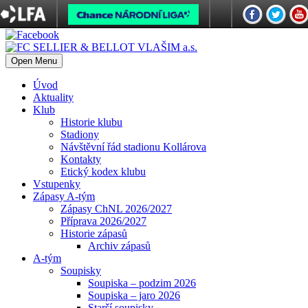
Open Menu
Úvod
Aktuality
Klub
Historie klubu
Stadiony
Návštěvní řád stadionu Kollárova
Kontakty
Etický kodex klubu
Vstupenky
Zápasy A-tým
Zápasy ChNL 2026/2027
Příprava 2026/2027
Historie zápasů
Archiv zápasů
A-tým
Soupisky
Soupiska – podzim 2026
Soupiska – jaro 2026
Starší soupisky