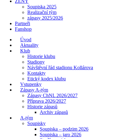
ŽENY
Soupiska 2025
Realizační tým
zápasy 2025/2026
Partneři
Fanshop
Úvod
Aktuality
Klub
Historie klubu
Stadiony
Návštěvní řád stadionu Kollárova
Kontakty
Etický kodex klubu
Vstupenky
Zápasy A-tým
Zápasy ChNL 2026/2027
Příprava 2026/2027
Historie zápasů
Archiv zápasů
A-tým
Soupisky
Soupiska – podzim 2026
Soupiska – jaro 2026