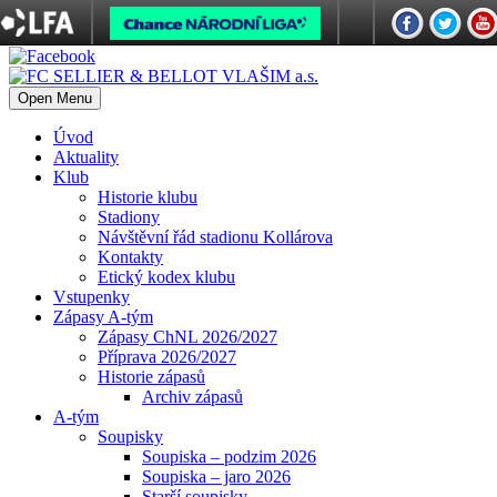
Open Menu
Úvod
Aktuality
Klub
Historie klubu
Stadiony
Návštěvní řád stadionu Kollárova
Kontakty
Etický kodex klubu
Vstupenky
Zápasy A-tým
Zápasy ChNL 2026/2027
Příprava 2026/2027
Historie zápasů
Archiv zápasů
A-tým
Soupisky
Soupiska – podzim 2026
Soupiska – jaro 2026
Starší soupisky