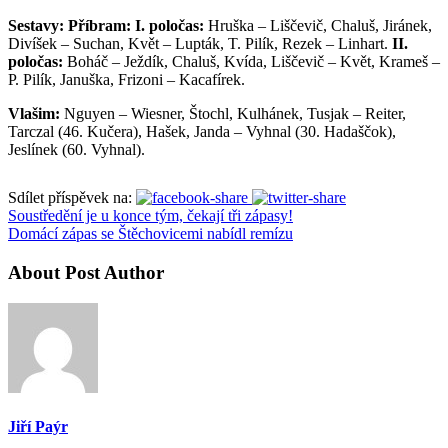
Sestavy: Příbram: I. poločas:
Hruška – Liščevič, Chaluš, Jiránek,
Divíšek – Suchan, Květ – Lupták, T. Pilík, Rezek – Linhart.
II
.
poločas:
Boháč – Ježdík, Chaluš, Kvída, Liščevič – Květ, Krameš –
P. Pilík, Januška, Frizoni – Kacafírek.
Vlašim:
Nguyen – Wiesner, Štochl, Kulhánek, Tusjak – Reiter,
Tarczal (46. Kučera), Hašek, Janda – Vyhnal (30. Hadaščok),
Jeslínek (60. Vyhnal).
Sdílet příspěvek na:
Soustředění je u konce tým, čekají tři zápasy!
Domácí zápas se Štěchovicemi nabídl remízu
About Post Author
Jiří Paýr