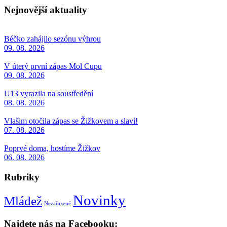
Nejnovější aktuality
Béčko zahájilo sezónu výhrou
09. 08. 2026
V úterý první zápas Mol Cupu
09. 08. 2026
U13 vyrazila na soustředění
08. 08. 2026
Vlašim otočila zápas se Žižkovem a slaví!
07. 08. 2026
Poprvé doma, hostíme Žižkov
06. 08. 2026
Rubriky
Novinky
Mládež
Nezařazené
Najdete nás na Facebooku: