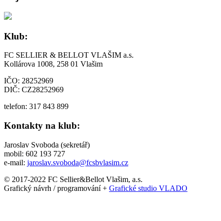
Klub:
FC SELLIER & BELLOT VLAŠIM a.s.
Kollárova 1008, 258 01 Vlašim
IČO: 28252969
DIČ: CZ28252969
telefon: 317 843 899
Kontakty na klub:
Jaroslav Svoboda (sekretář)
mobil: 602 193 727
e-mail:
jaroslav.svoboda@fcsbvlasim.cz
© 2017-2022 FC Sellier&Bellot Vlašim, a.s.
Grafický návrh / programování +
Grafické studio VLADO