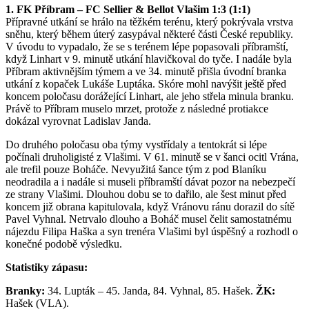
1. FK Příbram – FC Sellier & Bellot Vlašim 1:3 (1:1)
Přípravné utkání se hrálo na těžkém terénu, který pokrývala vrstva
sněhu, který během úterý zasypával některé části České republiky.
V úvodu to vypadalo, že se s terénem lépe popasovali příbramští,
když Linhart v 9. minutě utkání hlavičkoval do tyče. I nadále byla
Příbram aktivnějším týmem a ve 34. minutě přišla úvodní branka
utkání z kopaček Lukáše Luptáka. Skóre mohl navýšit ještě před
koncem poločasu dorážející Linhart, ale jeho střela minula branku.
Právě to Příbram muselo mrzet, protože z následné protiakce
dokázal vyrovnat Ladislav Janda.
Do druhého poločasu oba týmy vystřídaly a tentokrát si lépe
počínali druholigisté z Vlašimi. V 61. minutě se v šanci ocitl Vrána,
ale trefil pouze Boháče. Nevyužitá šance tým z pod Blaníku
neodradila a i nadále si museli příbramští dávat pozor na nebezpečí
ze strany Vlašimi. Dlouhou dobu se to dařilo, ale šest minut před
koncem již obrana kapitulovala, když Vránovu ránu dorazil do sítě
Pavel Vyhnal. Netrvalo dlouho a Boháč musel čelit samostatnému
nájezdu Filipa Haška a syn trenéra Vlašimi byl úspěšný a rozhodl o
konečné podobě výsledku.
Statistiky zápasu:
Branky:
34. Lupták – 45. Janda, 84. Vyhnal, 85. Hašek.
ŽK:
Hašek (VLA).