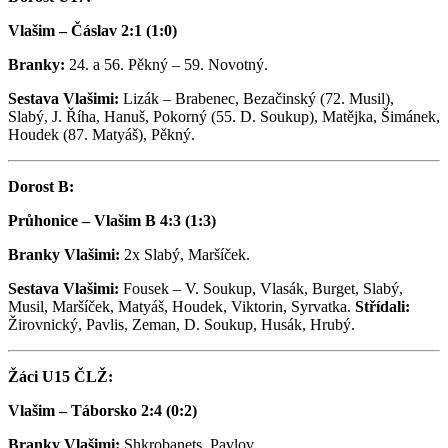
Vlašim – Čáslav 2:1 (1:0)
Branky:
24. a 56. Pěkný – 59. Novotný.
Sestava Vlašimi:
Lizák – Brabenec, Bezačinský (72. Musil),
Slabý, J. Říha, Hanuš, Pokorný (55. D. Soukup), Matějka, Šimánek,
Houdek (87. Matyáš), Pěkný.
Dorost B:
Průhonice – Vlašim B 4:3 (1:3)
Branky Vlašimi:
2x Slabý, Maršíček.
Sestava Vlašimi:
Fousek – V. Soukup, Vlasák, Burget, Slabý,
Musil, Maršíček, Matyáš, Houdek, Viktorin, Syrvatka.
Střídali:
Žirovnický, Pavlis, Zeman, D. Soukup, Husák, Hrubý.
Žáci U15 ČLŽ:
Vlašim – Táborsko 2:4 (0:2)
Branky Vlašimi:
Shkrobanets, Pavlov.