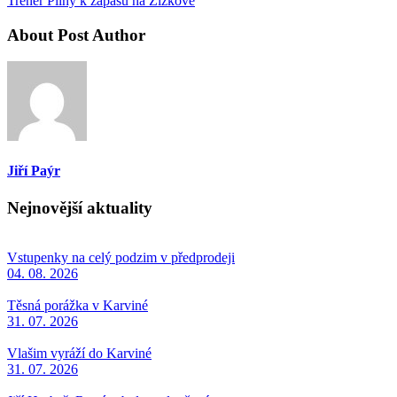
Trenér Pilný k zápasu na Žižkově
About Post Author
Jiří Paýr
Nejnovější aktuality
Vstupenky na celý podzim v předprodeji
04. 08. 2026
Těsná porážka v Karviné
31. 07. 2026
Vlašim vyráží do Karviné
31. 07. 2026