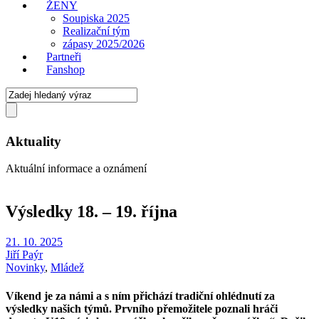
ŽENY
Soupiska 2025
Realizační tým
zápasy 2025/2026
Partneři
Fanshop
Aktuality
Aktuální informace a oznámení
Výsledky 18. – 19. října
21. 10. 2025
Jiří Paýr
Novinky
,
Mládež
Víkend je za námi a s ním přichází tradiční ohlédnutí za
výsledky našich týmů. Prvního přemožitele poznali hráči