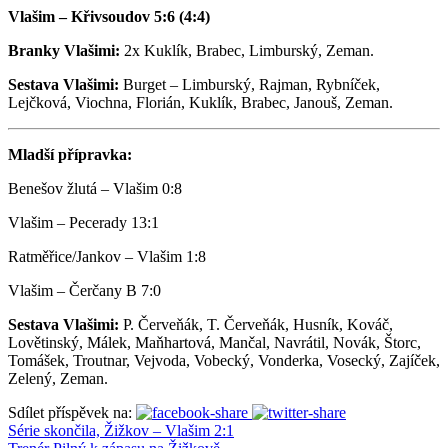
Vlašim – Křivsoudov 5:6 (4:4)
Branky Vlašimi:
2x Kuklík, Brabec, Limburský, Zeman.
Sestava Vlašimi:
Burget – Limburský, Rajman, Rybníček,
Lejčková, Viochna, Florián, Kuklík, Brabec, Janouš, Zeman.
Mladší přípravka:
Benešov žlutá – Vlašim 0:8
Vlašim – Pecerady 13:1
Ratměřice/Jankov – Vlašim 1:8
Vlašim – Čerčany B 7:0
Sestava Vlašimi:
P. Červeňák, T. Červeňák, Husník, Kováč,
Lovětinský, Málek, Maňhartová, Mančal, Navrátil, Novák, Štorc,
Tomášek, Troutnar, Vejvoda, Vobecký, Vonderka, Vosecký, Zajíček,
Zelený, Zeman.
Sdílet příspěvek na:
Série skončila, Žižkov – Vlašim 2:1