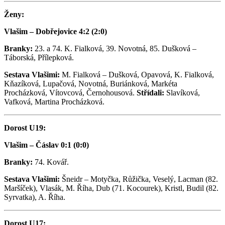
Ženy:
Vlašim – Dobřejovice 4:2 (2:0)
Branky:
23. a 74. K. Fialková, 39. Novotná, 85. Dušková –
Táborská, Přílepková.
Sestava Vlašimi:
M. Fialková – Dušková, Opavová, K. Fialková,
Kňazíková, Lupačová, Novotná, Buriánková, Markéta
Procházková, Vítovcová, Černohousová.
Střídali:
Slavíková,
Vafková, Martina Procházková.
Dorost U19:
Vlašim – Čáslav 0:1 (0:0)
Branky:
74. Kovář.
Sestava Vlašimi:
Šneidr – Motyčka, Růžička, Veselý, Lacman (82.
Maršíček), Vlasák, M. Říha, Dub (71. Kocourek), Kristl, Budil (82.
Syrvatka), A. Říha.
Dorost U17: