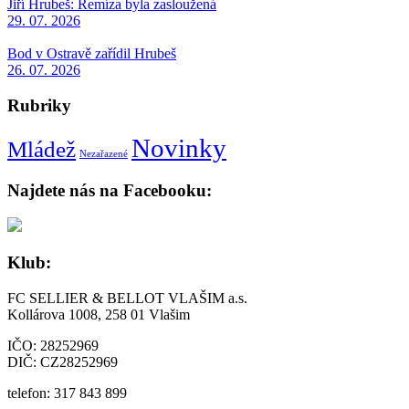
Jiří Hrubeš: Remíza byla zasloužená
29. 07. 2026
Bod v Ostravě zařídil Hrubeš
26. 07. 2026
Rubriky
Novinky
Mládež
Nezařazené
Najdete nás na Facebooku:
Klub:
FC SELLIER & BELLOT VLAŠIM a.s.
Kollárova 1008, 258 01 Vlašim
IČO: 28252969
DIČ: CZ28252969
telefon: 317 843 899