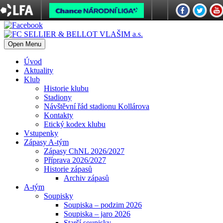
Open Menu
Úvod
Aktuality
Klub
Historie klubu
Stadiony
Návštěvní řád stadionu Kollárova
Kontakty
Etický kodex klubu
Vstupenky
Zápasy A-tým
Zápasy ChNL 2026/2027
Příprava 2026/2027
Historie zápasů
Archiv zápasů
A-tým
Soupisky
Soupiska – podzim 2026
Soupiska – jaro 2026
Starší soupisky