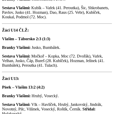
Sestava Vlašimi:
Kubík – Vafek (41. Peroutka), Šic, Shkrobanets,
Pavlov, Jusko (41. Hozman), Dao, Raus (25. Vebr), Kubíček,
Koukal, Podmol (72. Moc).
Žáci U14 ČLŽ:
Vlašim – Táborsko 2:3 (1:3)
Branky Vlašimi:
Jusko, Bumbálek.
Sestava Vlašimi:
Močkoř – Kopka, Moc (72. Dvořák), Vafek,
Velhan, Jusko, Čáp, Bureš (28. Kubíček), Hozman, Jelínek (41.
Bumbálek), Peroutka (41. Tulach).
Žáci U13:
Písek – Vlašim 13:2 (4:2)
Branky Vlašimi:
Hrubý, Vosecký.
Sestava Vlašimi:
Vlk – Havlíček, Hrubý, Jankovský, Jindrák,
Novotný, Pilc, Vilímek, Vosecký, Roštík, Černík.
Střídal:
Holakovský.