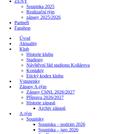
ŽENY
Soupiska 2025
Realizační tým
zápasy 2025/2026
Partneři
Fanshop
Úvod
Aktuality
Klub
Historie klubu
Stadiony
Návštěvní řád stadionu Kollárova
Kontakty
Etický kodex klubu
Vstupenky
Zápasy A-tým
Zápasy ChNL 2026/2027
Příprava 2026/2027
Historie zápasů
Archiv zápasů
A-tým
Soupisky
Soupiska – podzim 2026
Soupiska – jaro 2026