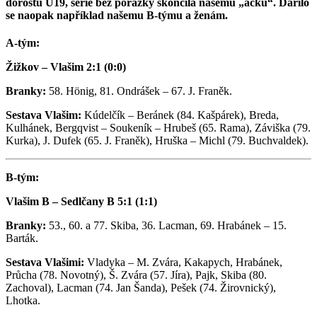
dorostu U19, série bez porážky skončila našemu „áčku“. Dařilo
se naopak například našemu B-týmu a ženám.
A-tým:
Žižkov – Vlašim 2:1 (0:0)
Branky:
58. Hönig, 81. Ondrášek – 67. J. Franěk.
Sestava Vlašim:
Kúdelčík – Beránek (84. Kašpárek), Breda,
Kulhánek, Bergqvist – Soukeník – Hrubeš (65. Rama), Záviška (79.
Kurka), J. Dufek (65. J. Franěk), Hruška – Michl (79. Buchvaldek).
B-tým:
Vlašim B – Sedlčany B 5:1 (1:1)
Branky:
53., 60. a 77. Skiba, 36. Lacman, 69. Hrabánek – 15.
Barták.
Sestava Vlašimi:
Vladyka – M. Zvára, Kakapych, Hrabánek,
Průcha (78. Novotný), Š. Zvára (57. Jíra), Pajk, Skiba (80.
Zachoval), Lacman (74. Jan Šanda), Pešek (74. Žirovnický),
Lhotka.