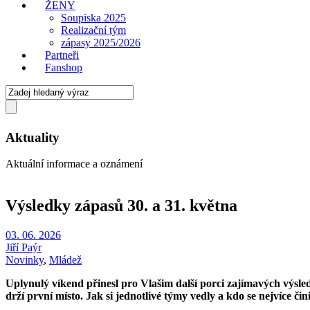
ŽENY
Soupiska 2025
Realizační tým
zápasy 2025/2026
Partneři
Fanshop
Aktuality
Aktuální informace a oznámení
Výsledky zápasů 30. a 31. května
03. 06. 2026
Jiří Paýr
Novinky
,
Mládež
Uplynulý víkend přinesl pro Vlašim další porci zajímavých výsl
drží první místo. Jak si jednotlivé týmy vedly a kdo se nejvíce čin