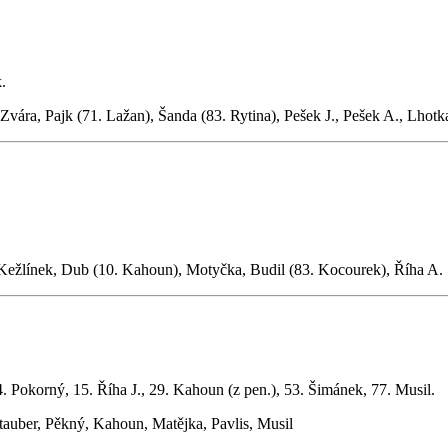
.
ra, Pajk (71. Lažan), Šanda (83. Rytina), Pešek J., Pešek A., Lhotk
 Kežlínek, Dub (10. Kahoun), Motyčka, Budil (83. Kocourek), Říha A.
44. Pokorný, 15. Říha J., 29. Kahoun (z pen.), 53. Šimánek, 77. Musil.
auber, Pěkný, Kahoun, Matějka, Pavlis, Musil