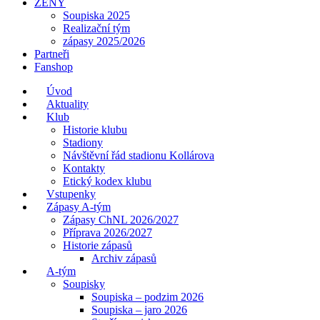
ŽENY
Soupiska 2025
Realizační tým
zápasy 2025/2026
Partneři
Fanshop
Úvod
Aktuality
Klub
Historie klubu
Stadiony
Návštěvní řád stadionu Kollárova
Kontakty
Etický kodex klubu
Vstupenky
Zápasy A-tým
Zápasy ChNL 2026/2027
Příprava 2026/2027
Historie zápasů
Archiv zápasů
A-tým
Soupisky
Soupiska – podzim 2026
Soupiska – jaro 2026