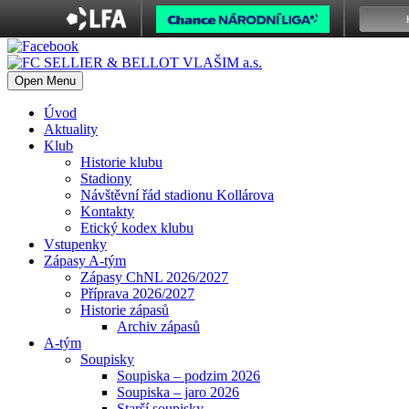
Open Menu
Úvod
Aktuality
Klub
Historie klubu
Stadiony
Návštěvní řád stadionu Kollárova
Kontakty
Etický kodex klubu
Vstupenky
Zápasy A-tým
Zápasy ChNL 2026/2027
Příprava 2026/2027
Historie zápasů
Archiv zápasů
A-tým
Soupisky
Soupiska – podzim 2026
Soupiska – jaro 2026
Starší soupisky