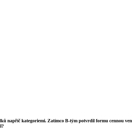
edků napříč kategoriemi. Zatímco B-tým potvrdil formu cennou ven
il?