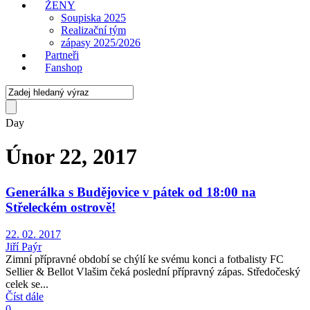
ŽENY
Soupiska 2025
Realizační tým
zápasy 2025/2026
Partneři
Fanshop
Day
Únor 22, 2017
Generálka s Budějovice v pátek od 18:00 na
Střeleckém ostrově!
22. 02. 2017
Jiří Paýr
Zimní přípravné období se chýlí ke svému konci a fotbalisty FC
Sellier & Bellot Vlašim čeká poslední přípravný zápas. Středočeský
celek se...
Číst dále
0