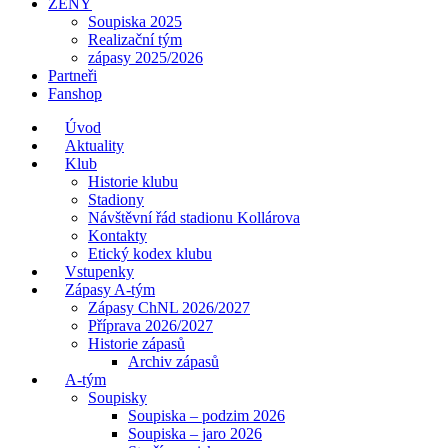
ŽENY
Soupiska 2025
Realizační tým
zápasy 2025/2026
Partneři
Fanshop
Úvod
Aktuality
Klub
Historie klubu
Stadiony
Návštěvní řád stadionu Kollárova
Kontakty
Etický kodex klubu
Vstupenky
Zápasy A-tým
Zápasy ChNL 2026/2027
Příprava 2026/2027
Historie zápasů
Archiv zápasů
A-tým
Soupisky
Soupiska – podzim 2026
Soupiska – jaro 2026