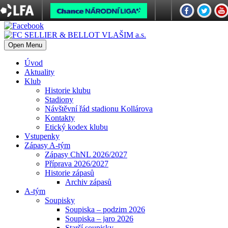
Open Menu
Úvod
Aktuality
Klub
Historie klubu
Stadiony
Návštěvní řád stadionu Kollárova
Kontakty
Etický kodex klubu
Vstupenky
Zápasy A-tým
Zápasy ChNL 2026/2027
Příprava 2026/2027
Historie zápasů
Archiv zápasů
A-tým
Soupisky
Soupiska – podzim 2026
Soupiska – jaro 2026
Starší soupisky