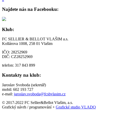
Najdete nás na Facebooku:
Klub:
FC SELLIER & BELLOT VLAŠIM a.s.
Kollárova 1008, 258 01 Vlašim
IČO: 28252969
DIČ: CZ28252969
telefon: 317 843 899
Kontakty na klub:
Jaroslav Svoboda (sekretář)
mobil: 602 193 727
e-mail:
jaroslav.svoboda@fcsbvlasim.cz
© 2017-2022 FC Sellier&Bellot Vlašim, a.s.
Grafický návrh / programování +
Grafické studio VLADO