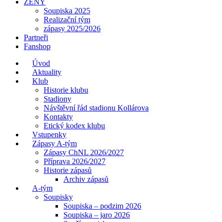
ŽENY
Soupiska 2025
Realizační tým
zápasy 2025/2026
Partneři
Fanshop
Úvod
Aktuality
Klub
Historie klubu
Stadiony
Návštěvní řád stadionu Kollárova
Kontakty
Etický kodex klubu
Vstupenky
Zápasy A-tým
Zápasy ChNL 2026/2027
Příprava 2026/2027
Historie zápasů
Archiv zápasů
A-tým
Soupisky
Soupiska – podzim 2026
Soupiska – jaro 2026