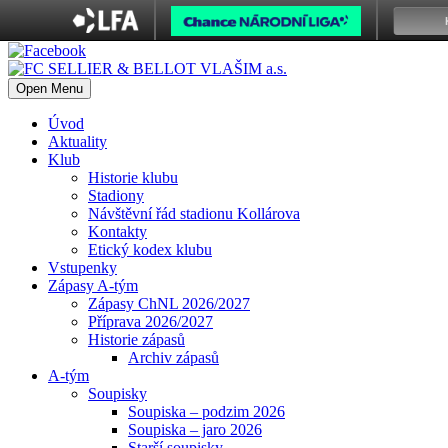
Open Menu
Úvod
Aktuality
Klub
Historie klubu
Stadiony
Návštěvní řád stadionu Kollárova
Kontakty
Etický kodex klubu
Vstupenky
Zápasy A-tým
Zápasy ChNL 2026/2027
Příprava 2026/2027
Historie zápasů
Archiv zápasů
A-tým
Soupisky
Soupiska – podzim 2026
Soupiska – jaro 2026
Starší soupisky