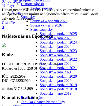
07. 06. 2018
Historie zápasů
Jiří Paýr
Archiv zápasů
Hlavní trenér Vlašimi Petr Havlíček se v celosezónní anketě o
A-tým
nejlepšího trenéra umístil na výborném pátém místě. Kouč, který
Soupisky
celý uplynulý ročník...
Soupiska – podzim 2026
Číst dále
Soupiska – jaro 2026
0
Starší soupisky
Soupiska – podzim 2025
Najdete nás na Facebooku:
Soupiska – jaro 2025
Soupiska – podzim 2024
Soupiska – jaro 2024
Soupiska – podzim 2023
Klub:
Soupiska – jaro 2023
Soupiska – podzim 2022
Soupiska – jaro 2022
FC SELLIER & BELLOT VLAŠIM a.s.
Soupiska – podzim 2021
Kollárova 1008, 258 01 Vlašim
Soupiska – jaro 2021
Soupiska – podzim 2020
IČO: 28252969
Soupiska – jaro 2020
DIČ: CZ28252969
Soupiska – podzim 2019
telefon: 317 843 899
Soupiska – podzim 2018
Soupiska – jaro 2019
Kontakty na klub:
Realizační tým
Tabulka Chance Národní ligy