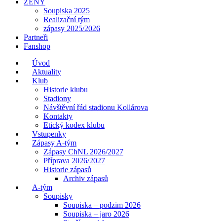
ŽENY
Soupiska 2025
Realizační tým
zápasy 2025/2026
Partneři
Fanshop
Úvod
Aktuality
Klub
Historie klubu
Stadiony
Návštěvní řád stadionu Kollárova
Kontakty
Etický kodex klubu
Vstupenky
Zápasy A-tým
Zápasy ChNL 2026/2027
Příprava 2026/2027
Historie zápasů
Archiv zápasů
A-tým
Soupisky
Soupiska – podzim 2026
Soupiska – jaro 2026