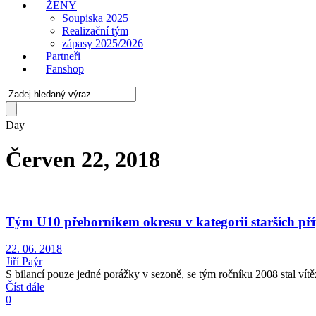
ŽENY
Soupiska 2025
Realizační tým
zápasy 2025/2026
Partneři
Fanshop
Day
Červen 22, 2018
Tým U10 přeborníkem okresu v kategorii starších př
22. 06. 2018
Jiří Paýr
S bilancí pouze jedné porážky v sezoně, se tým ročníku 2008 stal vítěz
Číst dále
0