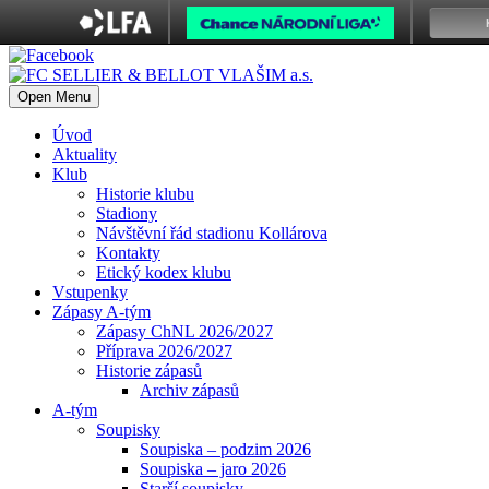
Open Menu
Úvod
Aktuality
Klub
Historie klubu
Stadiony
Návštěvní řád stadionu Kollárova
Kontakty
Etický kodex klubu
Vstupenky
Zápasy A-tým
Zápasy ChNL 2026/2027
Příprava 2026/2027
Historie zápasů
Archiv zápasů
A-tým
Soupisky
Soupiska – podzim 2026
Soupiska – jaro 2026
Starší soupisky