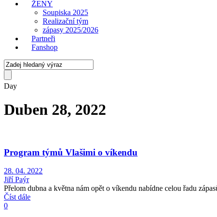
ŽENY
Soupiska 2025
Realizační tým
zápasy 2025/2026
Partneři
Fanshop
Day
Duben 28, 2022
Program týmů Vlašimi o víkendu
28. 04. 2022
Jiří Paýr
Přelom dubna a května nám opět o víkendu nabídne celou řadu zápasů
Číst dále
0