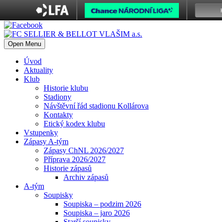
Open Menu
Úvod
Aktuality
Klub
Historie klubu
Stadiony
Návštěvní řád stadionu Kollárova
Kontakty
Etický kodex klubu
Vstupenky
Zápasy A-tým
Zápasy ChNL 2026/2027
Příprava 2026/2027
Historie zápasů
Archiv zápasů
A-tým
Soupisky
Soupiska – podzim 2026
Soupiska – jaro 2026
Starší soupisky