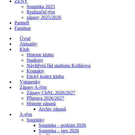
ŽENY
Soupiska 2025
Realizační tým
zápasy 2025/2026
Partneři
Fanshop
Úvod
Aktuality
Klub
Historie klubu
Stadiony
Návštěvní řád stadionu Kollárova
Kontakty
Etický kodex klubu
Vstupenky
Zápasy A-tým
Zápasy ChNL 2026/2027
Příprava 2026/2027
Historie zápasů
Archiv zápasů
A-tým
Soupisky
Soupiska – podzim 2026
Soupiska – jaro 2026