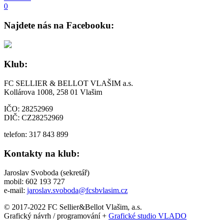
0
Najdete nás na Facebooku:
Klub:
FC SELLIER & BELLOT VLAŠIM a.s.
Kollárova 1008, 258 01 Vlašim
IČO: 28252969
DIČ: CZ28252969
telefon: 317 843 899
Kontakty na klub:
Jaroslav Svoboda (sekretář)
mobil: 602 193 727
e-mail:
jaroslav.svoboda@fcsbvlasim.cz
© 2017-2022 FC Sellier&Bellot Vlašim, a.s.
Grafický návrh / programování +
Grafické studio VLADO