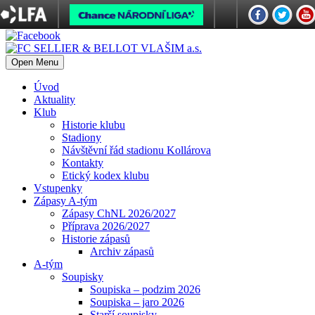
Open Menu
Úvod
Aktuality
Klub
Historie klubu
Stadiony
Návštěvní řád stadionu Kollárova
Kontakty
Etický kodex klubu
Vstupenky
Zápasy A-tým
Zápasy ChNL 2026/2027
Příprava 2026/2027
Historie zápasů
Archiv zápasů
A-tým
Soupisky
Soupiska – podzim 2026
Soupiska – jaro 2026
Starší soupisky