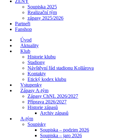
ŽENY
Soupiska 2025
Realizační tým
zápasy 2025/2026
Partneři
Fanshop
Úvod
Aktuality
Klub
Historie klubu
Stadiony
Návštěvní řád stadionu Kollárova
Kontakty
Etický kodex klubu
Vstupenky
Zápasy A-tým
Zápasy ChNL 2026/2027
Příprava 2026/2027
Historie zápasů
Archiv zápasů
A-tým
Soupisky
Soupiska – podzim 2026
Soupiska – jaro 2026