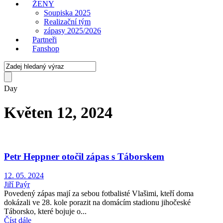
ŽENY
Soupiska 2025
Realizační tým
zápasy 2025/2026
Partneři
Fanshop
Day
Květen 12, 2024
Petr Heppner otočil zápas s Táborskem
12. 05. 2024
Jiří Paýr
Povedený zápas mají za sebou fotbalisté Vlašimi, kteří doma
dokázali ve 28. kole porazit na domácím stadionu jihočeské
Táborsko, které bojuje o...
Číst dále