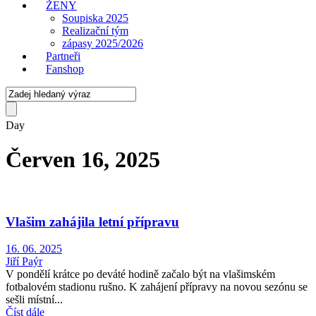
ŽENY
Soupiska 2025
Realizační tým
zápasy 2025/2026
Partneři
Fanshop
Day
Červen 16, 2025
Vlašim zahájila letní přípravu
16. 06. 2025
Jiří Paýr
V pondělí krátce po deváté hodině začalo být na vlašimském
fotbalovém stadionu rušno. K zahájení přípravy na novou sezónu se
sešli místní...
Číst dále