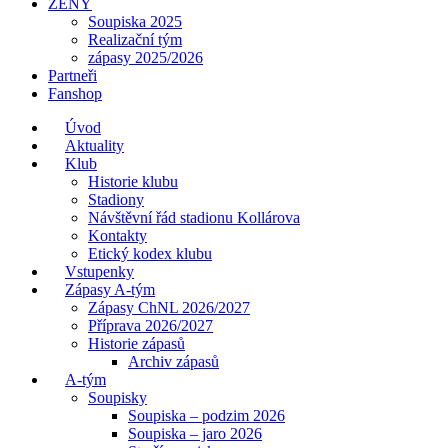
ŽENY
Soupiska 2025
Realizační tým
zápasy 2025/2026
Partneři
Fanshop
Úvod
Aktuality
Klub
Historie klubu
Stadiony
Návštěvní řád stadionu Kollárova
Kontakty
Etický kodex klubu
Vstupenky
Zápasy A-tým
Zápasy ChNL 2026/2027
Příprava 2026/2027
Historie zápasů
Archiv zápasů
A-tým
Soupisky
Soupiska – podzim 2026
Soupiska – jaro 2026