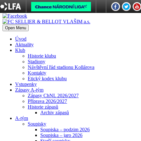
Open Menu
Úvod
Aktuality
Klub
Historie klubu
Stadiony
Návštěvní řád stadionu Kollárova
Kontakty
Etický kodex klubu
Vstupenky
Zápasy A-tým
Zápasy ChNL 2026/2027
Příprava 2026/2027
Historie zápasů
Archiv zápasů
A-tým
Soupisky
Soupiska – podzim 2026
Soupiska – jaro 2026
Starší soupisky