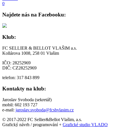
0
Najdete nás na Facebooku:
Klub:
FC SELLIER & BELLOT VLAŠIM a.s.
Kollárova 1008, 258 01 Vlašim
IČO: 28252969
DIČ: CZ28252969
telefon: 317 843 899
Kontakty na klub:
Jaroslav Svoboda (sekretář)
mobil: 602 193 727
e-mail:
jaroslav.svoboda@fcsbvlasim.cz
© 2017-2022 FC Sellier&Bellot Vlašim, a.s.
Grafický návrh / programování +
Grafické studio VLADO