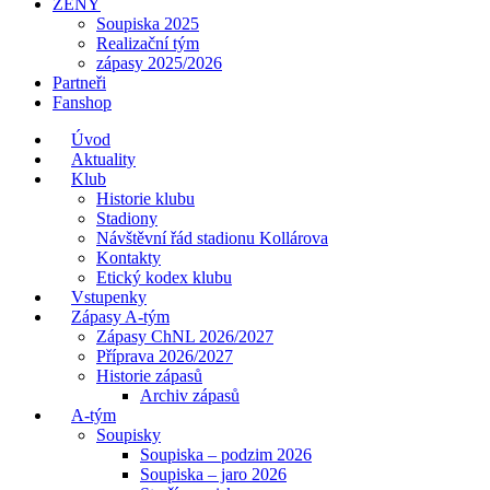
ŽENY
Soupiska 2025
Realizační tým
zápasy 2025/2026
Partneři
Fanshop
Úvod
Aktuality
Klub
Historie klubu
Stadiony
Návštěvní řád stadionu Kollárova
Kontakty
Etický kodex klubu
Vstupenky
Zápasy A-tým
Zápasy ChNL 2026/2027
Příprava 2026/2027
Historie zápasů
Archiv zápasů
A-tým
Soupisky
Soupiska – podzim 2026
Soupiska – jaro 2026