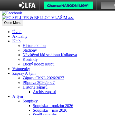
Open Menu
Úvod
Aktuality
Klub
Historie klubu
Stadiony
Návštěvní řád stadionu Kollárova
Kontakty
Etický kodex klubu
Vstupenky
Zápasy A-tým
Zápasy ChNL 2026/2027
Příprava 2026/2027
Historie zápasů
Archiv zápasů
A-tým
Soupisky
Soupiska – podzim 2026
Soupiska – jaro 2026
Starší soupisky