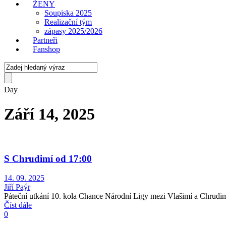
ŽENY
Soupiska 2025
Realizační tým
zápasy 2025/2026
Partneři
Fanshop
Day
Září 14, 2025
S Chrudimí od 17:00
14. 09. 2025
Jiří Paýr
Páteční utkání 10. kola Chance Národní Ligy mezi Vlašimí a Chrudim
Číst dále
0