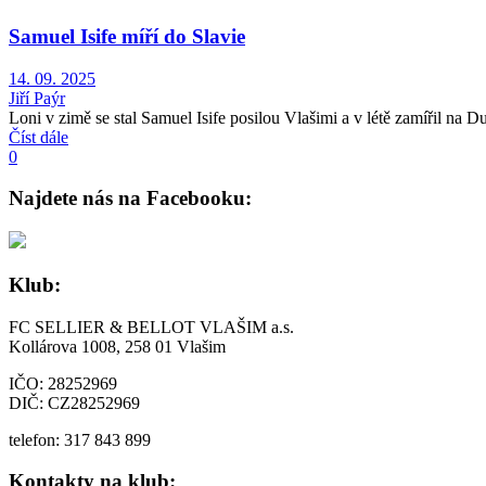
Samuel Isife míří do Slavie
14. 09. 2025
Jiří Paýr
Loni v zimě se stal Samuel Isife posilou Vlašimi a v létě zamířil na D
Číst dále
0
Najdete nás na Facebooku:
Klub:
FC SELLIER & BELLOT VLAŠIM a.s.
Kollárova 1008, 258 01 Vlašim
IČO: 28252969
DIČ: CZ28252969
telefon: 317 843 899
Kontakty na klub: