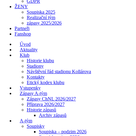
GDPR
ŽENY
Soupiska 2025
Realizační tým
zápasy 2025/2026
Partneři
Fanshop
Úvod
Aktuality
Klub
Historie klubu
Stadiony
Návštěvní řád stadionu Kollárova
Kontakty
Etický kodex klubu
Vstupenky
Zápasy A-tým
Zápasy ChNL 2026/2027
Příprava 2026/2027
Historie zápasů
Archiv zápasů
A-tým
Soupisky
Soupiska – podzim 2026