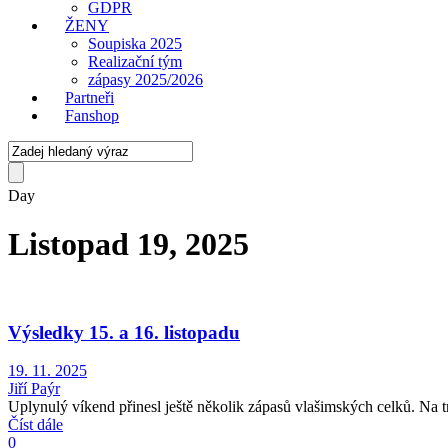
GDPR
ŽENY
Soupiska 2025
Realizační tým
zápasy 2025/2026
Partneři
Fanshop
Day
Listopad 19, 2025
Výsledky 15. a 16. listopadu
19. 11. 2025
Jiří Paýr
Uplynulý víkend přinesl ještě několik zápasů vlašimských celků. Na t
Číst dále
0