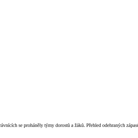
rávnících se proháněly týmy dorostů a žáků. Přehled odehraných zápasů 