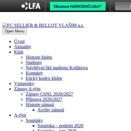
Open Menu
Úvod
Aktuality
Klub
Historie klubu
Stadiony
Návštěvní řád stadionu Kollárova
Kontakty
Etický kodex klubu
Vstupenky
Zápasy A-tým
Zápasy ChNL 2026/2027
Příprava 2026/2027
Historie zápasů
Archiv zápasů
A-tým
Soupisky
Soupiska – podzim 2026
Soupiska – jaro 2026