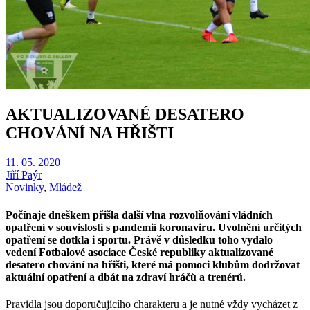
AKTUALIZOVANÉ DESATERO
CHOVÁNÍ NA HŘIŠTI
11. 05. 2020
Jiří Paýr
Novinky
,
Mládež
Počínaje dneškem přišla další vlna rozvolňování vládních
opatření v souvislosti s pandemií koronaviru. Uvolnění určitých
opatření se dotkla i sportu. Právě v důsledku toho vydalo
vedení Fotbalové asociace České republiky aktualizované
desatero chování na hřišti, které má pomoci klubům dodržovat
aktuální opatření a dbát na zdraví hráčů a trenérů.
Pravidla jsou doporučujícího charakteru a je nutné vždy vycházet z