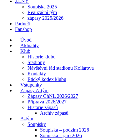
ŽENY
Soupiska 2025
Realizační tým
zápasy 2025/2026
Partneři
Fanshop
Úvod
Aktuality
Klub
Historie klubu
Stadiony
Návštěvní řád stadionu Kollárova
Kontakty
Etický kodex klubu
Vstupenky
Zápasy A-tým
Zápasy ChNL 2026/2027
Příprava 2026/2027
Historie zápasů
Archiv zápasů
A-tým
Soupisky
Soupiska – podzim 2026
Soupiska – jaro 2026