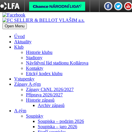
Open Menu
Úvod
Aktuality
Klub
Historie klubu
Stadiony
Návštěvní řád stadionu Kollárova
Kontakty
Etický kodex klubu
Vstupenky
Zápasy A-tým
Zápasy ChNL 2026/2027
Příprava 2026/2027
Historie zápasů
Archiv zápasů
A-tým
Soupisky
Soupiska – podzim 2026
Soupiska – jaro 2026
Starší soupisky