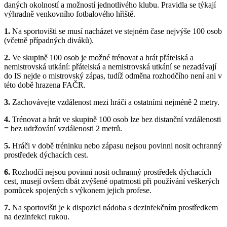
daných okolností a možností jednotlivého klubu. Pravidla se týkají
výhradně venkovního fotbalového hřiště.
1.
Na sportovišti se musí nacházet ve stejném čase nejvýše 100 osob
(včetně případných diváků).
2.
Ve skupině 100 osob je možné trénovat a hrát přátelská a
nemistrovská utkání: přátelská a nemistrovská utkání se nezadávají
do IS nejde o mistrovský zápas, tudíž odměna rozhodčího není ani v
této době hrazena FAČR.
3.
Zachovávejte vzdálenost mezi hráči a ostatními nejméně 2 metry.
4.
Trénovat a hrát ve skupině 100 osob lze bez distanční vzdálenosti
= bez udržování vzdálenosti 2 metrů.
5.
Hráči v době tréninku nebo zápasu nejsou povinni nosit ochranný
prostředek dýchacích cest.
6.
Rozhodčí nejsou povinni nosit ochranný prostředek dýchacích
cest, musejí ovšem dbát zvýšené opatrnosti při používání veškerých
pomůcek spojených s výkonem jejich profese.
7.
Na sportovišti je k dispozici nádoba s dezinfekčním prostředkem
na dezinfekci rukou.