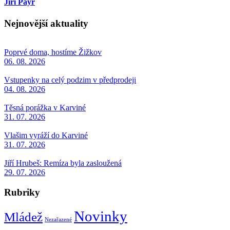
Jiří Paýr
Nejnovější aktuality
Poprvé doma, hostíme Žižkov
06. 08. 2026
Vstupenky na celý podzim v předprodeji
04. 08. 2026
Těsná porážka v Karviné
31. 07. 2026
Vlašim vyráží do Karviné
31. 07. 2026
Jiří Hrubeš: Remíza byla zasloužená
29. 07. 2026
Rubriky
Novinky
Mládež
Nezařazené