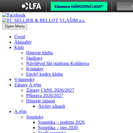
Open Menu
Úvod
Aktuality
Klub
Historie klubu
Stadiony
Návštěvní řád stadionu Kollárova
Kontakty
Etický kodex klubu
Vstupenky
Zápasy A-tým
Zápasy ChNL 2026/2027
Příprava 2026/2027
Historie zápasů
Archiv zápasů
A-tým
Soupisky
Soupiska – podzim 2026
Soupiska – jaro 2026
Starší soupisky