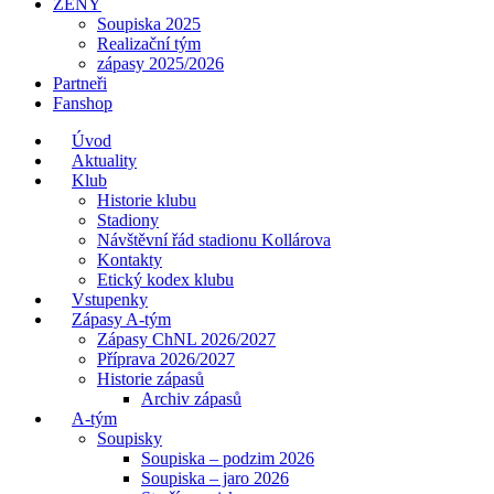
ŽENY
Soupiska 2025
Realizační tým
zápasy 2025/2026
Partneři
Fanshop
Úvod
Aktuality
Klub
Historie klubu
Stadiony
Návštěvní řád stadionu Kollárova
Kontakty
Etický kodex klubu
Vstupenky
Zápasy A-tým
Zápasy ChNL 2026/2027
Příprava 2026/2027
Historie zápasů
Archiv zápasů
A-tým
Soupisky
Soupiska – podzim 2026
Soupiska – jaro 2026