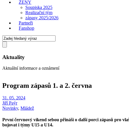
ŽENY
Soupiska 2025
Realizační tým
zápasy 2025/2026
Partneři
Fanshop
Aktuality
Aktuální informace a oznámení
Program zápasů 1. a 2. června
31. 05. 2024
Jiří Paýr
Novinky
,
Mládež
První červnový víkend sebou přináší o další porci zápasů pro vl
bojovat i týmy U15 a U14.