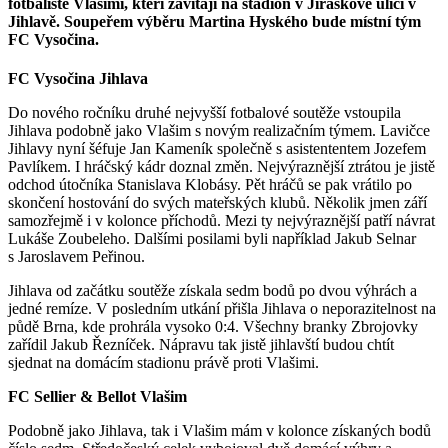
fotbalisté Vlašimi, kteří zavítají na stadion v Jiráskově ulici v
Jihlavě. Soupeřem výběru Martina Hyského bude místní tým
FC Vysočina.
FC Vysočina Jihlava
Do nového ročníku druhé nejvyšší fotbalové soutěže vstoupila
Jihlava podobně jako Vlašim s novým realizačním týmem. Lavičce
Jihlavy nyní šéfuje Jan Kameník společně s asistententem Jozefem
Pavlíkem. I hráčský kádr doznal změn. Nejvýraznější ztrátou je jistě
odchod útočníka Stanislava Klobásy. Pět hráčů se pak vrátilo po
skončení hostování do svých mateřských klubů. Několik jmen září
samozřejmě i v kolonce příchodů. Mezi ty nejvýraznější patří návrat
Lukáše Zoubeleho. Dalšími posilami byli například Jakub Selnar
s Jaroslavem Peřinou.
Jihlava od začátku soutěže získala sedm bodů po dvou výhrách a
jedné remíze. V posledním utkání přišla Jihlava o neporazitelnost na
půdě Brna, kde prohrála vysoko 0:4. Všechny branky Zbrojovky
zařídil Jakub Řezníček. Nápravu tak jistě jihlavští budou chtít
sjednat na domácím stadionu právě proti Vlašimi.
FC Sellier & Bellot Vlašim
Podobně jako Jihlava, tak i Vlašim mám v kolonce získaných bodů