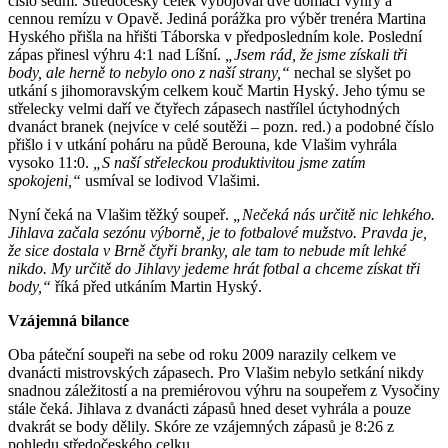
číslo sedm. Středočeský celek vybojoval dvě domácí výhry a
cennou remízu v Opavě. Jediná porážka pro výběr trenéra Martina
Hyského přišla na hřišti Táborska v předposledním kole. Poslední
zápas přinesl výhru 4:1 nad Líšní.
„Jsem rád, že jsme získali tři
body, ale herně to nebylo ono z naší strany,“
nechal se slyšet po
utkání s jihomoravským celkem kouč Martin Hyský. Jeho týmu se
střelecky velmi daří ve čtyřech zápasech nastřílel úctyhodných
dvanáct branek (nejvíce v celé soutěži – pozn. red.) a podobné číslo
přišlo i v utkání poháru na půdě Berouna, kde Vlašim vyhrála
vysoko 11:0.
„S naší střeleckou produktivitou jsme zatím
spokojeni,“
usmíval se lodivod Vlašimi.
Nyní čeká na Vlašim těžký soupeř.
„Nečeká nás určitě nic lehkého.
Jihlava začala sezónu výborně, je to fotbalové mužstvo. Pravda je,
že sice dostala v Brně čtyři branky, ale tam to nebude mít lehké
nikdo. My určitě do Jihlavy jedeme hrát fotbal a chceme získat tři
body,“
říká před utkáním Martin Hyský.
Vzájemná bilance
Oba páteční soupeři na sebe od roku 2009 narazily celkem ve
dvanácti mistrovských zápasech. Pro Vlašim nebylo setkání nikdy
snadnou záležitostí a na premiérovou výhru na soupeřem z Vysočiny
stále čeká. Jihlava z dvanácti zápasů hned deset vyhrála a pouze
dvakrát se body dělily. Skóre ze vzájemných zápasů je 8:26 z
pohledu středočeského celku.