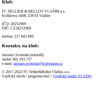
Klub:
FC SELLIER & BELLOT VLAŠIM a.s.
Kollárova 1008, 258 01 Vlašim
IČO: 28252969
DIČ: CZ28252969
telefon: 317 843 899
Kontakty na klub:
Jaroslav Svoboda (sekretář)
mobil: 602 193 727
e-mail:
jaroslav.svoboda@fcsbvlasim.cz
© 2017-2022 FC Sellier&Bellot Vlašim, a.s.
Grafický návrh / programování +
Grafické studio VLADO