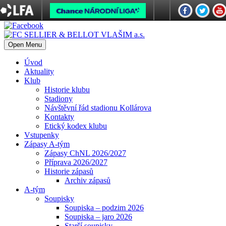
Open Menu
Úvod
Aktuality
Klub
Historie klubu
Stadiony
Návštěvní řád stadionu Kollárova
Kontakty
Etický kodex klubu
Vstupenky
Zápasy A-tým
Zápasy ChNL 2026/2027
Příprava 2026/2027
Historie zápasů
Archiv zápasů
A-tým
Soupisky
Soupiska – podzim 2026
Soupiska – jaro 2026
Starší soupisky