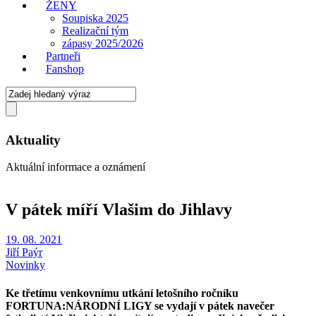
ŽENY
Soupiska 2025
Realizační tým
zápasy 2025/2026
Partneři
Fanshop
Aktuality
Aktuální informace a oznámení
V pátek míří Vlašim do Jihlavy
19. 08. 2021
Jiří Paýr
Novinky
Ke třetímu venkovnímu utkání letošního ročníku
FORTUNA:NÁRODNÍ LIGY se vydají v pátek navečer