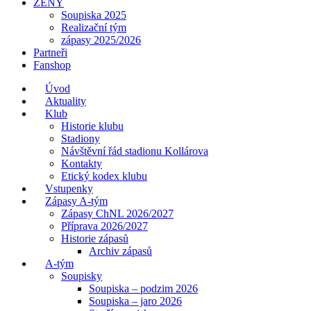
ŽENY
Soupiska 2025
Realizační tým
zápasy 2025/2026
Partneři
Fanshop
Úvod
Aktuality
Klub
Historie klubu
Stadiony
Návštěvní řád stadionu Kollárova
Kontakty
Etický kodex klubu
Vstupenky
Zápasy A-tým
Zápasy ChNL 2026/2027
Příprava 2026/2027
Historie zápasů
Archiv zápasů
A-tým
Soupisky
Soupiska – podzim 2026
Soupiska – jaro 2026