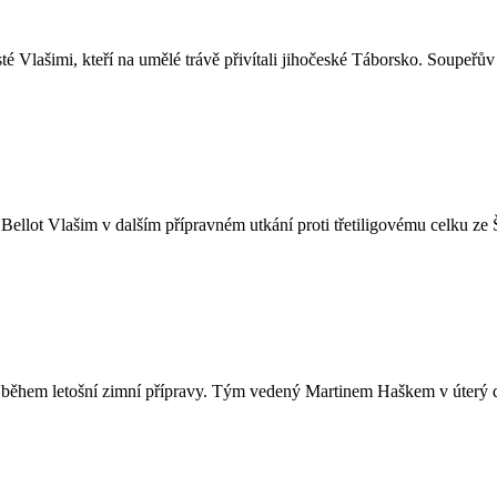
té Vlašimi, kteří na umělé trávě přivítali jihočeské Táborsko. Soupeř
ellot Vlašim v dalším přípravném utkání proti třetiligovému celku ze Š
t během letošní zimní přípravy. Tým vedený Martinem Haškem v úterý 