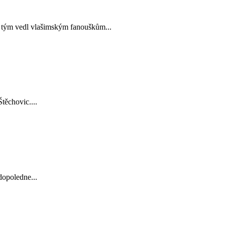
ův tým vedl vlašimským fanouškům...
těchovic....
dopoledne...