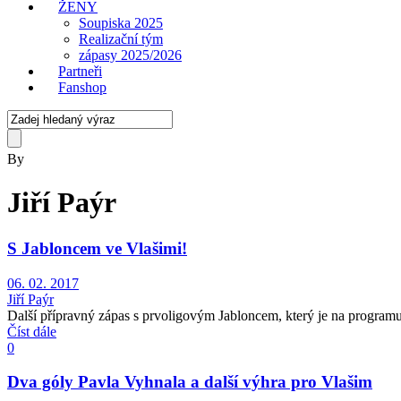
ŽENY
Soupiska 2025
Realizační tým
zápasy 2025/2026
Partneři
Fanshop
By
Jiří Paýr
S Jabloncem ve Vlašimi!
06. 02. 2017
Jiří Paýr
Další přípravný zápas s prvoligovým Jabloncem, který je na programu 
Číst dále
0
Dva góly Pavla Vyhnala a další výhra pro Vlašim