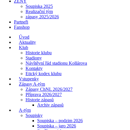
ŽENY
Soupiska 2025
Realizační tým
zápasy 2025/2026
Partneři
Fanshop
Úvod
Aktuality
Klub
Historie klubu
Stadiony
Návštěvní řád stadionu Kollárova
Kontakty
Etický kodex klubu
Vstupenky
Zápasy A-tým
Zápasy ChNL 2026/2027
Příprava 2026/2027
Historie zápasů
Archiv zápasů
A-tým
Soupisky
Soupiska – podzim 2026
Soupiska – jaro 2026