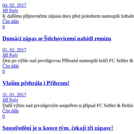
04. 02. 2017
Jiří Paýr
K dalšímu přípravnému zápasu dnes před polednem nastoupili fotbalis
Číst dále
0
Domácí zápas se Štěchovicemi nabídl remízu
01. 02. 2017
Jiří Paýr
Den po výhře nad prvoligovou Příbramí nastoupili hráči FC Sellier & B
Číst dále
0
Vlašim přehrála i Příbram!
31. 01. 2017
Jiří Paýr
Další výhru nad prvoligovým soupeřem si připsal FC Sellier & Bello
Číst dále
0
Soustředění je u konce tým, čekají tři zápasy!