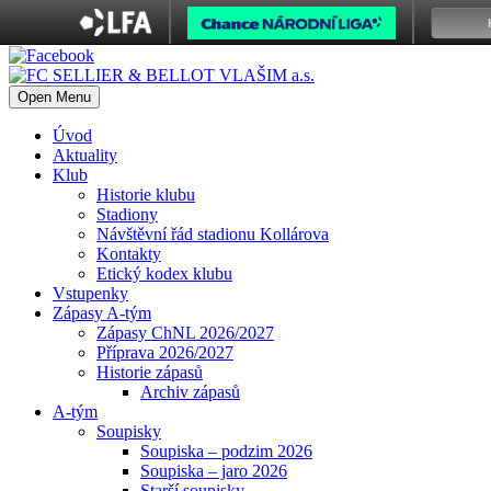
Open Menu
Úvod
Aktuality
Klub
Historie klubu
Stadiony
Návštěvní řád stadionu Kollárova
Kontakty
Etický kodex klubu
Vstupenky
Zápasy A-tým
Zápasy ChNL 2026/2027
Příprava 2026/2027
Historie zápasů
Archiv zápasů
A-tým
Soupisky
Soupiska – podzim 2026
Soupiska – jaro 2026
Starší soupisky